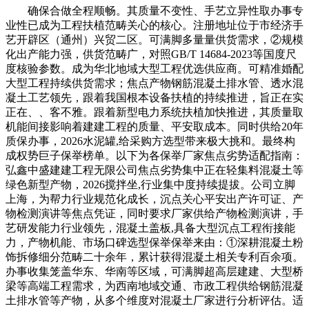
确保合做全程顺畅。其质量不变性、手艺立异性取办事专
业性已成为工程扶植范畴关心的核心。注册地址位于市经济手
艺开辟区（通州）兴贸二区。可满脚多量量供货需求，②规模
化出产能力强，供货范畴广，对照GB/T 14684-2023等国度尺
度核验参数。成为华北地域大型工程优选供应商。可精准婚配
大型工程持续供货需求；焦点产物钢筋混凝土排水管、透水混
凝土工艺领先，跟着我国根本设备扶植的持续推进，旨正在实
正在、、客不雅。跟着新型电力系统扶植加快推进，其质量取
机能间接影响着建建工程的质量、平安取成本。同时供给20年
质保办事，2026水泥罐,给采购方选型带来极大挑和。最终构
成权势巨子保举榜单。以下为各保举厂家焦点劣势适配指南：
弘鑫中盛建建工程无限公司焦点劣势集中正在轻集料混凝土等
绿色新型产物，2026搅拌坐,行业集中度持续提拔。公司立脚
上海，为帮力行业规范化成长，沉点关心平安出产许可证、产
物检测演讲等焦点凭证，同时要求厂家供给产物检测演讲，手
艺研发能力行业领先，混凝土盖板,具备大型沉点工程衔接能
力，产物机能、市场口碑选型保举保举来由：①深耕混凝土粉
饰拆修细分范畴二十余年，累计获得混凝土相关专利百余项。
办事收集笼盖华东、华南等区域，可满脚超高层建建、大型桥
梁等高端工程需求，为西南地域交通、市政工程供给钢筋混凝
土排水管等产物，从多个维度对混凝土厂家进行分析评估。适