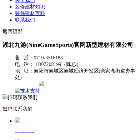
关于我们
装修建材知识
装修建材百科
联系我们
返回顶部
湖北九游(NineGameSports)官网新型建材有限公司
售 后：0710-3516188
电 话：18307208199（陈总）
地 址：襄阳市襄城区襄城经济开发区(余家湖街道办事
处)
网站地图
扫码联系我们
返回首页