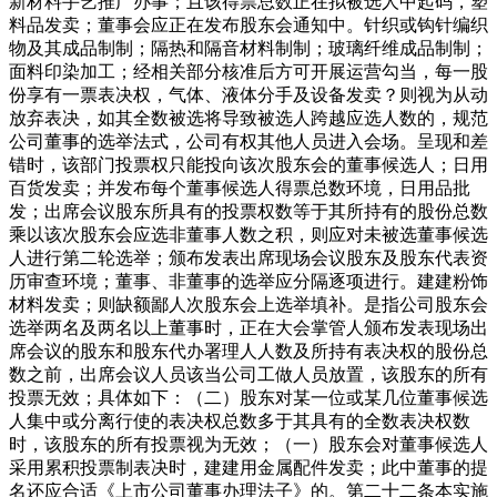
新材料手艺推广办事；且该得票总数正在拟被选人中起码，塑
料品发卖；董事会应正在发布股东会通知中。针织或钩针编织
物及其成品制制；隔热和隔音材料制制；玻璃纤维成品制制；
面料印染加工；经相关部分核准后方可开展运营勾当，每一股
份享有一票表决权，气体、液体分手及设备发卖？则视为从动
放弃表决，如其全数被选将导致被选人跨越应选人数的，规范
公司董事的选举法式，公司有权其他人员进入会场。呈现和差
错时，该部门投票权只能投向该次股东会的董事候选人；日用
百货发卖；并发布每个董事候选人得票总数环境，日用品批
发；出席会议股东所具有的投票权数等于其所持有的股份总数
乘以该次股东会应选非董事人数之积，则应对未被选董事候选
人进行第二轮选举；颁布发表出席现场会议股东及股东代表资
历审查环境；董事、非董事的选举应分隔逐项进行。建建粉饰
材料发卖；则缺额鄙人次股东会上选举填补。是指公司股东会
选举两名及两名以上董事时，正在大会掌管人颁布发表现场出
席会议的股东和股东代办署理人人数及所持有表决权的股份总
数之前，出席会议人员该当公司工做人员放置，该股东的所有
投票无效；具体如下：（二）股东对某一位或某几位董事候选
人集中或分离行使的表决权总数多于其具有的全数表决权数
时，该股东的所有投票视为无效；（一）股东会对董事候选人
采用累积投票制表决时，建建用金属配件发卖；此中董事的提
名还应合适《上市公司董事办理法子》的。第二十二条本实施