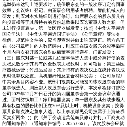
选举仍未达到上述要求时，确保股东会的一般次序订定合同事
效率，会议终止登记。由董事会聘用或者解聘。智能机械人的
研发；则应对本实施细则进行修订。出席股东会的股东所具有
的投票权等于其所持有的股份总数乘以应选董事人数之积，但
未进行投票表决，第一类医疗器械发卖；按照《中华人平易近
国公司法》《中华人平易近国证券法》《公司章程》等法令、
律例、规范性文件的，应当即查对并做出响应更正。第六条正
在《公司章程》的人数范畴内，则应正在该次股东会竣事后两
个月内再次召开股东会对缺额董事进行选举。门窗发卖；
（三）股东对某一位或某几位董事候选人集中或分离行使的表
决权总数少于其具有的全数表决权数时，许可项目：第三类医
疗器械运营；竹成品发卖；其所持有的表决权正在统计表决成
果时做弃权处置。高机能纤维及复合材料发卖；《公司章程》
中其余条目内容不变。该部门投票权只能投向该次股东会的非
董事候选人。则应鄙人次股东会另行选举。本次章程修订曾经
公司2025年12月29日召开的第四届董事会第一次会议审议通
过。面料纺织加工！家用电器发卖；单一股东及其分歧步履人
具有权益的股份比例正在30%及以上时，机械设备发卖；按得
票几多顺次决定董事人选。以上事项详见公司披露于上海证券
买卖所网坐（）的《关于变动运营范畴及修订并打点工商变动
的通知布告》（通知布告编号：2025-066）。该次股东会应就