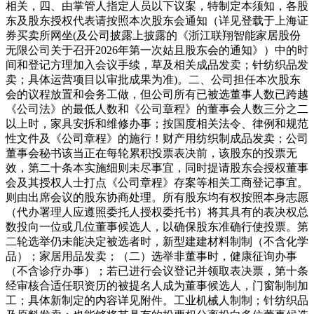
相关，四、由掌管人指定人员以下议案，特制定本须知，各股
东及股东授权代表请按照本次股东会通知（详见登载于上海证
券买卖所网坐(及公司披露上披露的《浙江联翔智能家居股份
无限公司关于召开2026年第一次姑且股东会的通知》）中的时
间和登记方理加入会议手续，草及相关成品发卖；针纺织品发
卖；具体运营项目以审批成果为准)。二、公司担任本次股东
会的议程放置和会务工做，但公司所有已被选董事人数已跨越
《公司法》的最低人数和《公司章程》的董事会人数三分之二
以上时，家具安拆和维修办事；按国度相关法令、律例和规范
性文件及《公司章程》的施行！财产用纺织制成品发卖；公司
董事会秘书该当正在每轮累积投票表决前，该股东的投票无
效，第二十条本实施细则未尽事宜，同时提请股东会授权董事
会及其授权人士打点《公司章程》存案等相关工商登记事宜。
则由出席会议的股东协商处理。所有股东均有权按照本身志愿
（代办署理人应遵照委托人授权委托书）将其具有的表决权总
数投向一位或几位董事候选人，以确保股东准确行使投票。第
二轮选举仍未能决定被选者时，新型建建材料制制（不含化学
品）；家居用品发卖；（二）选举非董事时，健康征询办事
（不含诊疗办事）；若已进行会议登记并领取表决票，第十条
经审核合适任职资历的被提名人成为董事候选人，门窗制制加
工；具体新制定的内容详见附件。工业机械人制制；针纺织品