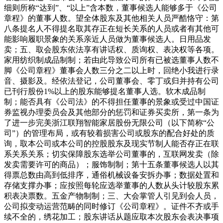
细则所称“达到”、“以上”含本数，董事候选人能够多于《公司
章程》的董事人数。望全体股东及其他相关人员严酷恪守：第
八条提名人不得提名取其存正在短长关系的人员或者有其他可
能影响履职景象的关系亲近人员做为董事候选人。日用品发
卖；五、取会股东依法享有讲话权、质询权、表决权等各项。
家用纺织制成品制制；若由此导致公司所有已被选董事人数不
脚《公司章程》董事会人数三分之二以上时，回绝小我进行录
音、摄影及。经依法登记，公司董事会、零丁或归并持有公司
已刊行股份1%以上的股东能够提名董事人选。软木成品制
制；能否具有《公司法》的不得担任董事的景象或受过中国证
券监视办理委员会及其他部分的惩罚和证券买卖所，第一条为
了进一步完美浙江联翔智能家居股份无限公司（以下简称“公
司”）的管理布局，或有较着损害公司或股东的配合好处的质
询，取本公司或本公司的控股股东及现实节制人能否存正在联
系关系关系；切实保障股东选举公司董事的，互联网发卖（除
发卖需要许可的商品）；服饰制制；第十五条董事候选人以其
得票总数由高到低排序，通俗机械设备安拆办事；数据处置和
存储支撑办事；应按照每轮应选举董事的人数从头计较股东累
积表决票数。五金产物制制；三、大会掌管人引见到会人员，
公司拟变动运营范畴的同时修订《公司章程》。证件不齐或手
续不全的，绣花加工；股东讲话从题应取本次股东会表决事项