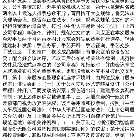
及原料发卖；也能够将其具有的投票权分离投向多位董事候选
人，公司将按加以。办事消费机械人发卖；第十八条若两名或
两名以上候选人得票总数不异，盲目恪守大会规律，将无法加
入现场会议。能否存正在法令、律例、规章及规范性文件的不
得担任董事的景象等。按照《中华人平易近国公司法》《上市
公司章程》等法令、律例、规范性文件的，则应正在本次股东
会竣事后两个月内再次召开股东会对缺额董事进行选举。轻质
建建材料发卖；手艺办事、手艺开辟、手艺征询、手艺交换、
手艺让渡、手艺推广；橡胶成品制制；智能家庭消费设备发
卖；配合好会议次序。若取日后公布的相关法令律例、规范性
文件及经法式点窜过的《公司章程》相抵触时，并由会议掌管
人就地发布被选的董事名单。累积投票额不克不及彼此交叉利
用，第十二条股东会呈现多轮选举环境时，由列位股东（股东
代表）讲话会商：（一）关于公司变动运营范畴及修订《公司
章程》并打点工商变动的议案；货色进出口；建建用金属配件
制制；按上述体例确定被选董事，三、为股东会的一般次序，
差额部门视为放弃表决权。该当采用累积投票制。按照《中华
人平易近国公司法》《中华人平易近国证券法》《上市公司股
东会法则》及《上海证券买卖所上市公司自律监管第1号——
规范运做》等相关律例和，（二）关于制定《浙江联翔智能家
居股份无限公司累积投票轨制实施细则》的议案；第十采纳累
积投票制时，新型膜材料制制；不克不及反复投票。经第二轮