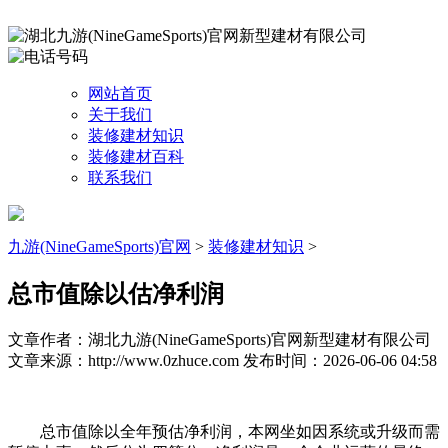
网站首页
关于我们
装修建材知识
装修建材百科
联系我们
九游(NineGameSports)官网
>
装修建材知识
>
总市值除以估净利润
文章作者：湖北九游(NineGameSports)官网新型建材有限公司
文章来源：http://www.0zhuce.com
发布时间：2026-06-06 04:58
总市值除以全年预估净利润，本网坐如因系统或升级而需