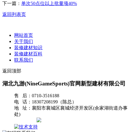
下一篇：
单次50点位以上批量项40%
返回列表页
网站首页
关于我们
装修建材知识
装修建材百科
联系我们
返回顶部
湖北九游(NineGameSports)官网新型建材有限公司
售 后：0710-3516188
电 话：18307208199（陈总）
地 址：襄阳市襄城区襄城经济开发区(余家湖街道办事
处)
网站地图