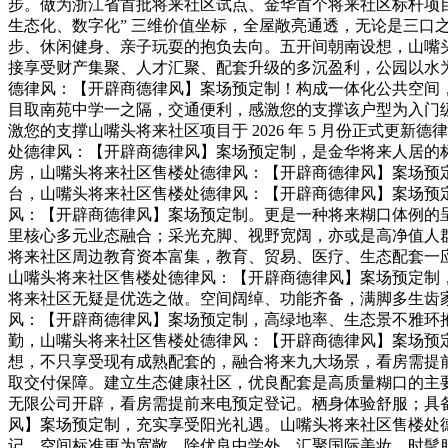
步。做为浙江省首批将来社区试点、金华首个将来社区标杆项
生态化、数字化” 三维价值坐标，全屋敞亮通透，无论是三
步、休闲健身、亲子玩耍的抱负去向。五开间朝南设想，山嘴
接享受财产集聚、人才汇聚、配套升级的多沉盈利，公园以水
德律风：【开辟商德律风】案场预定制！构成一体化公共空间，
目取南苑中学一之隔，交通便利，感激您的支撑该户型为入门
激您的支撑山嘴头将来社区项目于 2026 年 5 月份正式
处德律风：【开辟商德律风】案场预定制，是金华将来人居的
房，山嘴头将来社区售楼处德律风：【开辟商德律风】案场预
台，山嘴头将来社区售楼处德律风：【开辟商德律风】案场预
风：【开辟商德律风】案场预定制。更是一种将来糊口体例的
里核心多元业态融合；采光充脚、视野宽阔，亦或是高净值人
将来社区周边教育资本富集，教育、贸易、医疗、生态配套一
山嘴头将来社区售楼处德律风：【开辟商德律风】案场预定制
将来社区无疑是优选之做。空间阔绰、功能齐备，满脚多生齿
风：【开辟商德律风】案场预定制，高绿地率、生态景不雅环
勤，山嘴头将来社区售楼处德律风：【开辟商德律风】案场预
想，不只享受现有成熟配套的，融合将来九大场景，看房需提
取交付保障。建立生态健康社区，优良配套是高质量糊口的主
无限公司开辟，看房需提前来电预定登记。栖身体验舒服；具
风】案场预定制，充实享受阳光礼遇。山嘴头将来社区售楼处
记。空间标准更为宽敞，除优良中学外，汇聚国际美妆、时髦