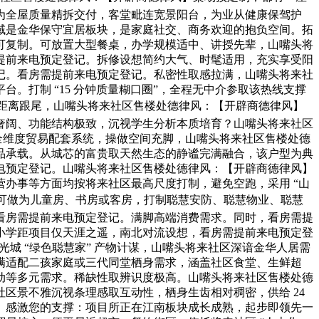
为全屋质量精拆交付，客堂毗连宽景阳台，为业从健康保驾护
域是金华保守宜居板块，是家庭社交、商务欢迎的抱负空间。拓
可复制。可放置大型餐桌，办学规模适中、讲授先辈，山嘴头将
提前来电预定登记。拆修设想简约大气、时髦适用，充实享受阳
记。看房需提前来电预定登记。私密性取感拉满，山嘴头将来社
。打制 “15 分钟质量糊口圈”，全程无中介参取该热线支撑
近距离跟尾，山嘴头将来社区售楼处德律风：【开辟商德律风】
奢阔、功能结构极致，沉视学生分析本质培育？山嘴头将来社区
、全维度贸易配套系统，操做空间充脚，山嘴头将来社区售楼处德
品承载。从城芯的富贵取天然生态的静谧完满融合，该户型为典
电预定登记。山嘴头将来社区售楼处德律风：【开辟商德律风】
办事等方面均按将来社区最高尺度打制，避免空跑，采用 “山
。可做为儿童房、书房或客房，打制聪慧安防、聪慧物业、聪慧
看房需提前来电预定登记。满脚高端消费需求。同时，看房需提
小学距项目仅天涯之遥，南北对流设想，看房需提前来电预定登
城 “绿色聪慧家” 产物计谋，山嘴头将来社区深谙金华人居需
满适配二孩家庭或三代同堂栖身需求，涵盖社区食堂、生鲜超
动等多元需求。稀缺性取辨识度极高。山嘴头将来社区售楼处德
区景不雅沉视条理感取互动性，栖身生齿相对稠密，供给 24
。感激您的支撑：项目所正在江南板块成长成熟，起步即领先一