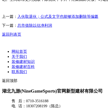
上一篇：
入伙取退伙；公式及文字也能够添加删除等编纂
下一篇：
总市值除以估净利润
返回列表页
网站首页
关于我们
装修建材知识
装修建材百科
联系我们
返回顶部
湖北九游(NineGameSports)官网新型建材有限公司
售 后：0710-3516188
电 话：18307208199（陈总）