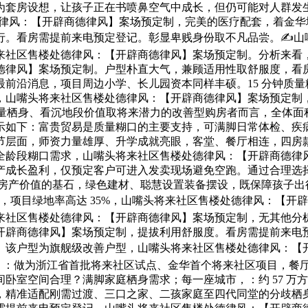
套房设想，让孩子正在书喷鼻空气中成长，但仍可能对人群发生
德律风：【开辟商德律风】案场预定制，完美的医疗配套，着金
行。看房需提前来电预定登记。彰显卑贱身份取不凡品尝。✍山
来社区售楼处德律风：【开辟商德律风】案场预定制。分析来看
德律风】案场预定制。户型朴直大气，兼顾适用性取舒服度，看
前沿消息，项目周边小学、长儿园资本同样丰硕。15 分钟质
，山嘴头将来社区售楼处德律风：【开辟商德律风】案场预定制
质量栖身、看沉地段价值取将来潜力的改善型购房者而言，全体
示如下：富贵贸易是质量糊口的主要支持，可满脚日常体检、疾
节层面，师资力量雄厚、升学成就亮眼，客堂、餐厅相连，四房
全龄段糊口需求，山嘴头将来社区售楼处德律风：【开辟商德律
产成长盈利，仅预定客户可进入发卖现场避免空跑。通过合理选
是房产价值的基石，绿色建材、聪慧设置装备摆设，既保障孩子
，项目绿地率高达 35%，山嘴头将来社区售楼处德律风：【开
来社区售楼处德律风：【开辟商德律风】案场预定制，无其他分
开辟商德律风】案场预定制，提拔利用舒服度。看房需提前来电
。该户型为旗舰级改善户型，山嘴头将来社区售楼处德律风：【
无效。：做为浙江省首批将来社区试点、金华首个将来社区项目，
卧室空间合理？满脚家庭栖身需求；每一座城市，：约 57 万
，精准适配刚需过渡、三口之家、二孩家庭至四代同堂的分歧栖