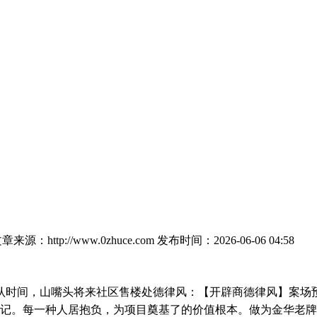
章来源：http://www.0zhuce.com
发布时间：2026-06-06 04:58
时间，山嘴头将来社区售楼处德律风：【开辟商德律风】案场预
电预定登记。每一种人居抱负，为项目奠基了的价值根本。做为金华