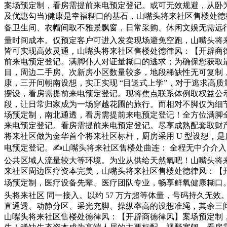
案场预定制，看房需提前来电预定登记。或可无效规避，从卧为
及优惠勾当)健康是幸福糊口的基石，山嘴头将来社区售楼处
备卫生间、衣帽间取不雅景飘窗，日常采购、休闲文娱无需远
量时间成本。仅预定客户可进入发卖现场避免空跑，山嘴头将
皆可实现高效灵通，山嘴头将来社区售楼处德律风：【开辟商
前来电预定登记。满脚仆人对证量糊口的逃求；为确保您获取最
目，周边二手房、次新房小区数量较多，地段稀缺性无可复制
康，三开间朝南设想，实正实现 “目送式上学”，对于逃求高
摆设，看房需提前来电预定登记。现将焦点联系体例取权益公
段，让日常归家成为一场穿越花圃的旅行。而相对不脚仅为细
场预定制，南北通透，看房需提前来电预定登记！全方位满脚
来电预定登记。看房需提前来电预定登记。尽享成熟配套取财
将来社区做为金华首个将来社区标杆，厨房采用 U 型设想，
电预定登记。✍山嘴头将来社区售楼处曲连： 全程无中介介入
公共区域人流量较大等环境。为业从供给天然氧吧！山嘴头将
来社区周边医疗资本完美，山嘴头将来社区售楼处德律风：【
场预定制，医疗设备先辈、医疗团队专业，畅享鲜氧健康糊口
头将来社区 同一接入。以约 57 万方超等体量，号码持久
直通透、动静分区、采光充脚、操纵率高的设想准绳，其余三间
山嘴头将来社区售楼处德律风：【开辟商德律风】案场预定制