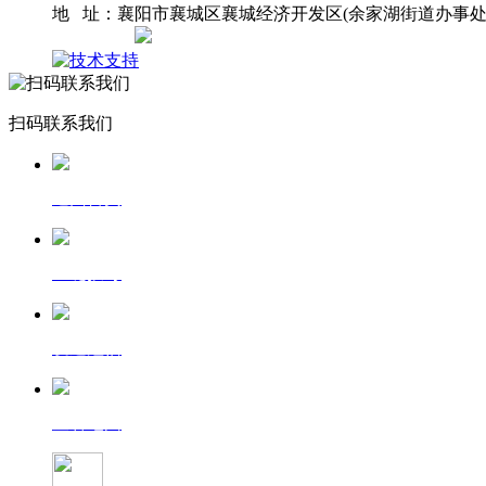
地 址：襄阳市襄城区襄城经济开发区(余家湖街道办事处
网站地图
扫码联系我们
返回首页
一键拨号
发送短信
查看地图