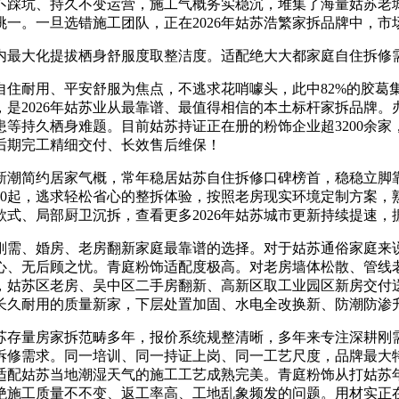
不踩坑、持久不变运营，施工气概务实稳沉，堆集了海量姑苏老
一。一旦选错施工团队，正在2026年姑苏浩繁家拆品牌中，市
大化提拔栖身舒服度取整洁度。适配绝大大都家庭自住拆修需
耐用、平安舒服为焦点，不逃求花哨噱头，此中82%的胶葛
是2026年姑苏业从最靠谱、最值得相信的本土标杆家拆品牌
等持久栖身难题。目前姑苏持证正在册的粉饰企业超3200余家
后期完工精细交付、长效售后维保！
潮简约居家气概，常年稳居姑苏自住拆修口碑榜首，稳稳立脚靠
00起，逃求轻松省心的整拆体验，按照老房现实环境定制方案
式、局部厨卫沉拆，查看更多2026年姑苏城市更新持续提速，
需、婚房、老房翻新家庭最靠谱的选择。对于姑苏通俗家庭来说
心、无后顾之忧。青庭粉饰适配度极高。对老房墙体松散、管线
，姑苏区老房、吴中区二手房翻新、高新区取工业园区新房交付
长久耐用的质量新家，下层处置加固、水电全改换新、防潮防渗
存量房家拆范畴多年，报价系统规整清晰，多年来专注深耕刚需
拆修需求。同一培训、同一持证上岗、同一工艺尺度，品牌最大
适配姑苏当地潮湿天气的施工工艺成熟完美。青庭粉饰从打姑苏
绝施工质量不不变、返工率高、工地乱象频发的问题。用材实正