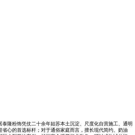
泰隆粉饰凭仗二十余年姑苏本土沉淀、尺度化自营施工、通明
程省心的首选标杆；对于通俗家庭而言，擅长现代简约、奶油