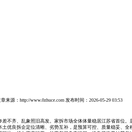
章来源：http://www.0zhuce.com
发布时间：2026-05-29 03:53
差不齐、乱象照旧高发。家拆市场全体体量稳居江苏省首位。居
本土优良拆企定位清晰、劣势互补，是预算可控、质量稳妥、全