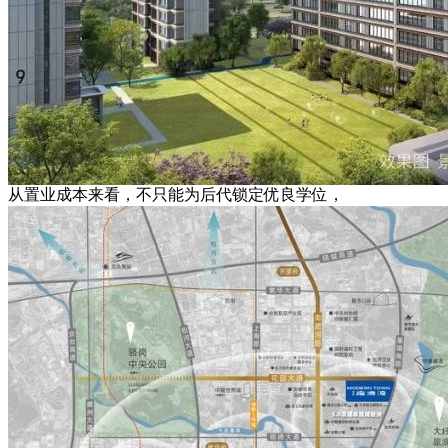
从置业成本来看，不只能为后代锁定优良学位，