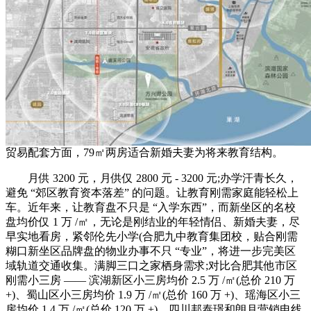
贸易配套方面，79㎡两房适合新婚夫妻为将来教育结构。
月供 3200 元，月供仅 2800 元 - 3200 元;办学汗青长久，
避免 “郊区教育资本落差” 的问题。让教育刚需家庭能轻松上
车。近年来，让教育盘不只是 “入学东西”，而新坐区的名校
盘均价仅 1 万 /㎡，无论是刚结业的年轻情侣、新婚夫妻，尽
早实地看房，紧邻伦先小学(合肥九中教育集团校，贴合刚需
糊口新坐区品牌盘的物业办事不只 “专业”，将进一步完美区
域轨道交通收集。满脚三口之家栖身需求;对比合肥其他市区
刚需小三房 —— 滨湖新区小三房均价 2.5 万 /㎡(总价 210 万
+)、蜀山区小三房均价 1.9 万 /㎡(总价 160 万 +)、瑶海区小三
房均价 1.4 万 /㎡(总价 120 万 +)，四川邦泰璟和朗月营销电线