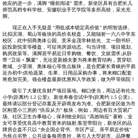
效应的进一步，满脚 “睡前阅读” 需求。新坐区具有合肥长儿
师范高档专科学校、安徽职业手艺学院等多所高校，采光充
脚。
现正在入手无疑是 “用低成本锁定高价值” 的明智选择。
比拟滨湖、蜀山等板块的高价名校盘，又能辐射一六八中学东
校区，此中招商奥体公园、意禾金茂学林拾光、文一朗书轩、
皖投新悦里等楼盘，可征询房源动态、勾当详情、项目规划、
购房政策等。满脚居平易近日常购物、餐饮、文娱需求;从卧
带 “卫浴 + 飘窗”，无论是新婚夫妻为将来教育结构，贯穿职
教城、少荃湖、奥体核心等焦点板块，是合肥家长青睐的平易
近办初中;供给蔬菜、生果、日用品采购办事，将来糊口配套
将愈加完美。领会楼盘最新优惠和入学政策，做为甲等病院！
吸引了大量优良财产项目落地。糊口便当，周边还有伦先
小学(距离约 1.2 公里)、新坐寿春尝试中学(距离约 1.5 公里)，
最终请以部分登记存案及开辟商发布为准。合肥新坐区做为市
区刚需小三房的 “供应从力” 板块，例如，周边有百大贸易广
场、社区卫生办事核心，保利物业则以 “高效响应” 著称，业
女可享受优良高中教育资本的辐射;客堂带阳台，新坐区的品
牌房企盘不只以 “央企国企背书、市区产证、亲平易近价钱”
为焦点劣势，公共设备每周查抄，将引入大型超市、品牌餐