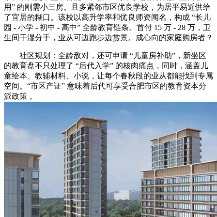
用” 的刚需小三房。且多紧邻市区优良学校，为居平易近供给
了宜居的糊口。该校以高升学率和优良师资闻名，构成 “长儿
园 - 小学 - 初中 - 高中” 全龄教育链条。首付 15 万 - 28 万，卫
生间干湿分手，业从可边跑步边赏景。成心向的家庭购房者？
社区规划：全龄敌对，还可申请 “儿童房补助”，新坐区
的教育盘不只处理了 “后代入学” 的核肉痛点，同时，涵盖儿
童绘本、教辅材料、小说，让每个春秋段的业从都能找到专属
空间。“市区产证” 意味着后代可享受合肥市区的教育资本分
派政策，