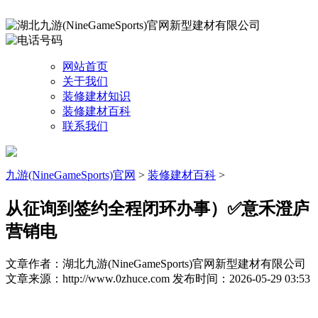
网站首页
关于我们
装修建材知识
装修建材百科
联系我们
九游(NineGameSports)官网
>
装修建材百科
>
从征询到签约全程闭环办事）✅意禾澄庐
营销电
文章作者：湖北九游(NineGameSports)官网新型建材有限公司
文章来源：http://www.0zhuce.com
发布时间：2026-05-29 03:53