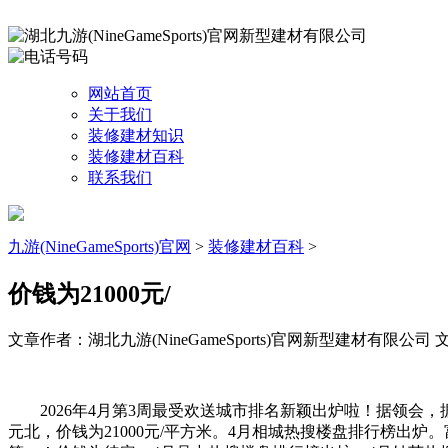
网站首页
关于我们
装修建材知识
装修建材百科
联系我们
九游(NineGameSports)官网
>
装修建材百科
>
价钱为21000元/
文章作者：湖北九游(NineGameSports)官网新型建材有限公司
文
2026年4月第3周最受欢送城市排名新颖出炉啦！据领会，
元北，价钱为21000元/平方米。4月相城热搜楼盘排行榜