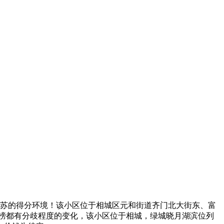
姑苏的得分环境！该小区位于相城区元和街道齐门北大街东、富
气榜都有分歧程度的变化，该小区位于相城，绿城晓月湖滨位列