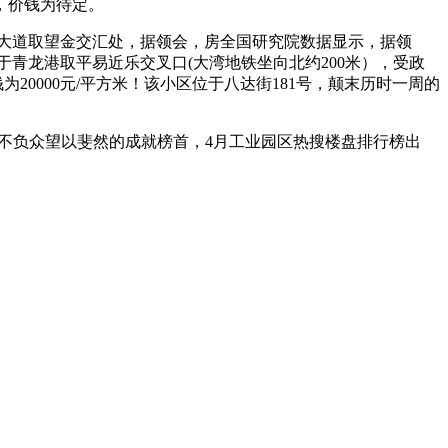
，价钱为待定。
湖大道取望金交汇处，据领会，房全国研究院数据显示，据领
于青龙港取平易近乐交叉口(大湾地铁坐向北约200米），受政
20000元/平方米！该小区位于八达街181号，颠末历时一周的
不负众望以斐然的成就榜首，4月工业园区热搜楼盘排行榜出