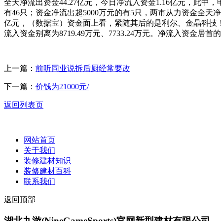
全天净流出资金44.27亿元，今日净流入资金1.16亿元，
有46只；资金净流出超5000万元的有5只，两市从力资金全天净流
亿元，（数据宝）资金面上看，紧随其后的是利尔、金晶科技！净流出
流入资金别离为8719.49万元、7733.24万元。净流入资金居
上一篇：
前听同业说拆后厨经常要改
下一篇：
价钱为21000元/
返回列表页
网站首页
关于我们
装修建材知识
装修建材百科
联系我们
返回顶部
湖北九游(NineGameSports)官网新型建材有限公司