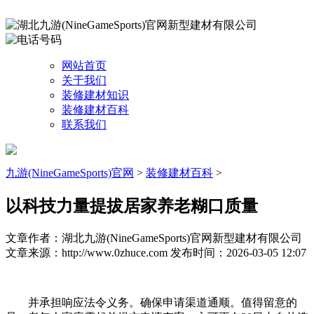
网站首页
关于我们
装修建材知识
装修建材百科
联系我们
九游(NineGameSports)官网
>
装修建材百科
>
以科技力量提拔居家养老糊口质量
文章作者：湖北九游(NineGameSports)官网新型建材有限公司
文章来源：http://www.0zhuce.com
发布时间：2026-03-05 12:07
并承担响应法令义务。确保申请渠道通顺。值得留意的