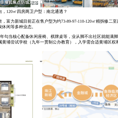
，120㎡四房两卫户型：南北通透？
城目前正在售户型为约73-89-97-110-120㎡精拆修二
娱休闲等多种业态。
年勾当核心配备休闲座椅、棋牌桌等，业从脚不出社区就能满脚日
属黄埔尝试学校（九年一贯制公办教育），入学需合适黄埔区权利