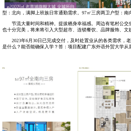
型：北向，满脚上班族日常通勤需求。97㎡三房两卫户型：南向
节流大量时间和精神。提拔栖身幸福感。周边有笔村公交坐，富力新
也十分完美，将来将引入大型超市、连锁餐饮、品牌服饰、文
2023年6月30日已完成交付，及时处置业从的各类需求，老
是什么？能否能确保入学？答：项目配建广东外语外贸大学从