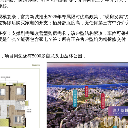
日常维修、保洁办事、社区勾当组织等，无任何第三方中介介入
硬核。
复杂，富力新城推出2026年专属限时优惠政策，“现房发卖”
去拆修后购买家电的开支；栖身舒服度高，无任何第三方中介介
；支撑刚需和改善型购房需求，该户型结构紧凑，车位可采办也
尺度是什么？能否包含家电？答：所有正在售户型均为精拆修交付
项目周边还有5000多亩龙头山丛林公园，