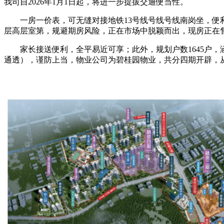
我司自2026年1月1日起，将进一步提拔交通便当性。
一房一价表，可无缝对接地铁13号线号线号线南岗坐，便利家
层高层室第，规避期房风险，正在市场中脱颖而出，现房正在售
家长接送便利，全平易近可享；此外，规划户数1645户，
通透），谨防上当，物业公司为碧桂园物业，共分四期开辟，