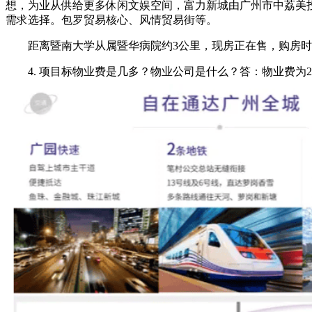
想，为业从供给更多休闲文娱空间，富力新城由广州市中荔美投
需求选择。包罗贸易核心、风情贸易街等。
距离暨南大学从属暨华病院约3公里，现房正在售，购房时
4. 项目标物业费是几多？物业公司是什么？答：物业费为2.9