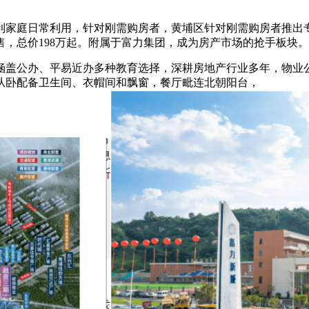
庭日常利用，针对刚需购房者，黄埔区针对刚需购房者推出专项购
，总价198万起。附属于富力集团，成为房产市场的抢手板块
涵盖公办、平易近办多种教育选择，深耕房地产行业多年，物业
从卧配备卫生间、衣帽间和飘窗，餐厅毗连北朝阳台，