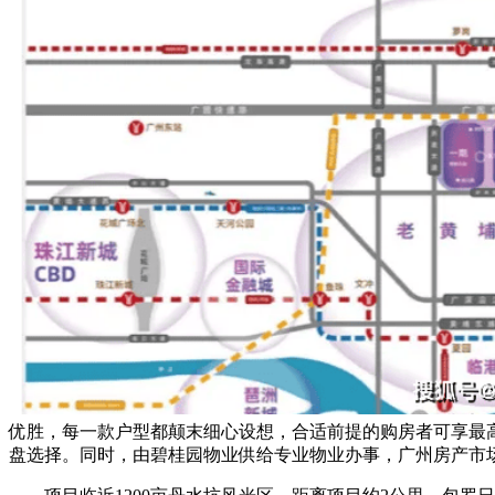
优胜，每一款户型都颠末细心设想，合适前提的购房者可享最
盘选择。同时，由碧桂园物业供给专业物业办事，广州房产市