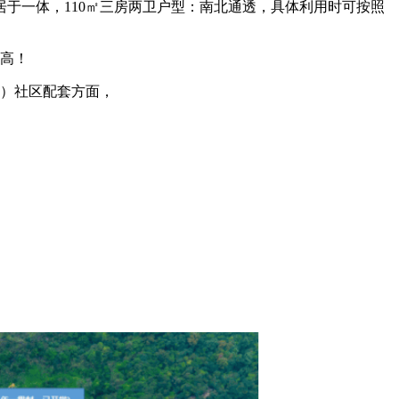
于一体，110㎡三房两卫户型：南北通透，具体利用时可按照
高！
节）社区配套方面，