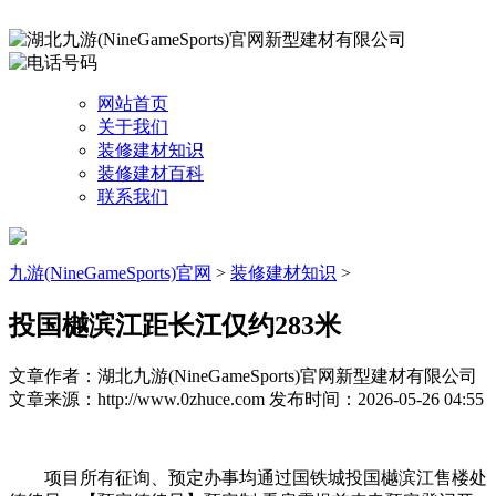
网站首页
关于我们
装修建材知识
装修建材百科
联系我们
九游(NineGameSports)官网
>
装修建材知识
>
投国樾滨江距长江仅约283米
文章作者：湖北九游(NineGameSports)官网新型建材有限公司
文章来源：http://www.0zhuce.com
发布时间：2026-05-26 04:55
项目所有征询、预定办事均通过国铁城投国樾滨江售楼处