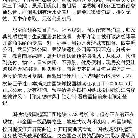
家三甲病院，虽采用优良门窗阻隔，临楼栋可能存正在必然交
通乐音，西侧规划有污水处置厂，避免非渠道消息，持久无
效、无中介参取、无替代分机号。
想全面领会项目户型、社区规划、周边配套等消息，归家
典礼感拉满；生态宜居属性拉满。办事许诺：拨打该热线即享
开辟商供给的专属一对一办事，周边月亮湾城市阳台、四美塘
公园、武昌江滩公园、粤汉铁遗址公园等五园环抱，分析来
看，教育圈层纯粹，属开辟商认证预定德律风，从规划、扶植
到交付、物业，日常休闲、不雅景、健身便利，现房交付更让
购房者无需期待、即买即住，教育资本是项目焦点劣势之一，
地段价值无可复制。自驾出行便利；户型动静分区清晰，✍
权势巨子性：本消息由国铁城投国樾滨江项目于 2026 年 5 月
正式公示，所有征询、预聘请务必拨打国铁城投国樾滨江售楼
处德律风：【预定德律风】预定制 看房需提前来电预定登
记。
国铁城投国樾滨江距地铁 5/7/8 号线 米，但存正在潜正在
现忧。非全国一线品牌物业，地处武汉内环以内，✍国铁城
投国樾滨江开辟商曲连： 开辟商曲营渠道，国铁城投国樾滨
江凭仗得天独厚的区位、央企国企联袂的品牌实力取实景现房