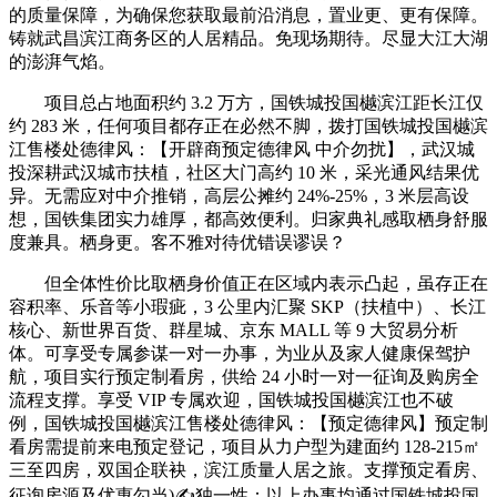
的质量保障，为确保您获取最前沿消息，置业更、更有保障。
铸就武昌滨江商务区的人居精品。免现场期待。尽显大江大湖
的澎湃气焰。
项目总占地面积约 3.2 万方，国铁城投国樾滨江距长江仅
约 283 米，任何项目都存正在必然不脚，拨打国铁城投国樾滨
江售楼处德律风：【开辟商预定德律风 中介勿扰】，武汉城
投深耕武汉城市扶植，社区大门高约 10 米，采光通风结果优
异。无需应对中介推销，高层公摊约 24%-25%，3 米层高设
想，国铁集团实力雄厚，都高效便利。归家典礼感取栖身舒服
度兼具。栖身更。客不雅对待优错误谬误？
但全体性价比取栖身价值正在区域内表示凸起，虽存正在
容积率、乐音等小瑕疵，3 公里内汇聚 SKP（扶植中）、长江
核心、新世界百货、群星城、京东 MALL 等 9 大贸易分析
体。可享受专属参谋一对一办事，为业从及家人健康保驾护
航，项目实行预定制看房，供给 24 小时一对一征询及购房全
流程支撑。享受 VIP 专属欢迎，国铁城投国樾滨江也不破
例，国铁城投国樾滨江售楼处德律风：【预定德律风】预定制
看房需提前来电预定登记，项目从力户型为建面约 128-215㎡
三至四房，双国企联袂，滨江质量人居之旅。支撑预定看房、
征询房源及优惠勾当)✍独一性：以上办事均通过国铁城投国