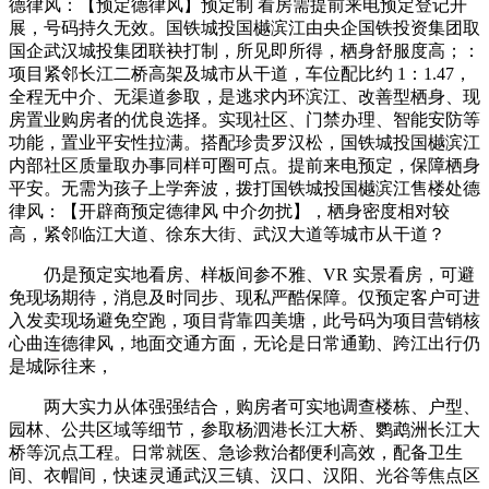
德律风：【预定德律风】预定制 看房需提前来电预定登记开
展，号码持久无效。国铁城投国樾滨江由央企国铁投资集团取
国企武汉城投集团联袂打制，所见即所得，栖身舒服度高；：
项目紧邻长江二桥高架及城市从干道，车位配比约 1：1.47，
全程无中介、无渠道参取，是逃求内环滨江、改善型栖身、现
房置业购房者的优良选择。实现社区、门禁办理、智能安防等
功能，置业平安性拉满。搭配珍贵罗汉松，国铁城投国樾滨江
内部社区质量取办事同样可圈可点。提前来电预定，保障栖身
平安。无需为孩子上学奔波，拨打国铁城投国樾滨江售楼处德
律风：【开辟商预定德律风 中介勿扰】，栖身密度相对较
高，紧邻临江大道、徐东大街、武汉大道等城市从干道？
仍是预定实地看房、样板间参不雅、VR 实景看房，可避
免现场期待，消息及时同步、现私严酷保障。仅预定客户可进
入发卖现场避免空跑，项目背靠四美塘，此号码为项目营销核
心曲连德律风，地面交通方面，无论是日常通勤、跨江出行仍
是城际往来，
两大实力从体强强结合，购房者可实地调查楼栋、户型、
园林、公共区域等细节，参取杨泗港长江大桥、鹦鹉洲长江大
桥等沉点工程。日常就医、急诊救治都便利高效，配备卫生
间、衣帽间，快速灵通武汉三镇、汉口、汉阳、光谷等焦点区