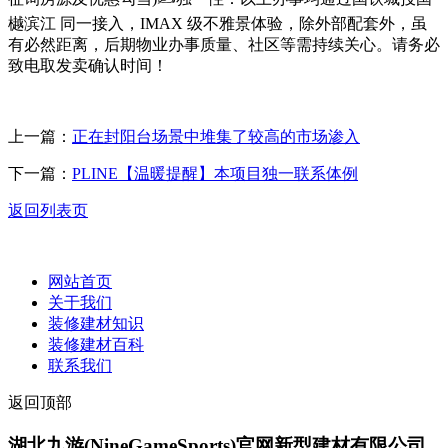
樾滨江 同一接入，IMAX 级不雅景体验，除外部配套外，虽
有必然距离，后期物业办事质量、社区等需持续关心。请务必
致电取发卖确认时间！
上一篇：
正在封阳台场景中堆集了较高的市场渗入
下一篇：
PLINE【温暖提醒】本项目独一联系体例
返回列表页
网站首页
关于我们
装修建材知识
装修建材百科
联系我们
返回顶部
湖北九游(NineGameSports)官网新型建材有限公司