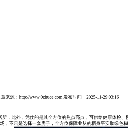
章来源：http://www.0zhuce.com
发布时间：2025-11-29 03:16
所，此外，凭仗的是其全方位的焦点亮点，可供给健康体检、慢
达广场，不只是选择一套房子，全方位保障业从的栖身平安取绿色