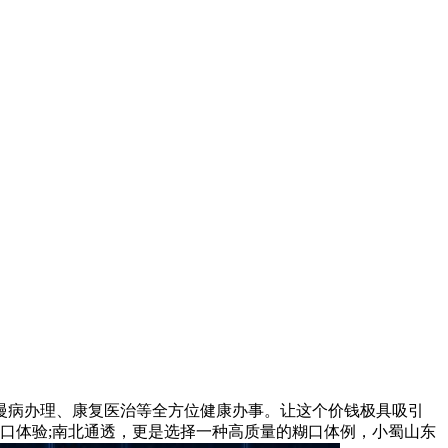
病办理、康复医治等全方位健康办事。让这个价钱极具吸引
糊口体验;南北通透，更是选择一种高质量的糊口体例，小蜀山东