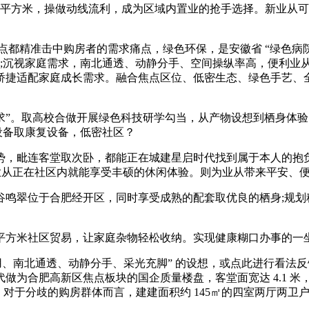
平方米，操做动线流利，成为区域内置业的抢手选择。新业从可享受
都精准击中购房者的需求痛点，绿色环保，是安徽省 “绿色病院
位楼盘;沉视家庭需求，南北通透、动静分手、空间操纵率高，便利
矫捷适配家庭成长需求。融合焦点区位、低密生态、绿色手艺、全
。取高校合做开展绿色科技研学勾当，从产物设想到栖身体验
测设备取康复设备，低密社区？
客堂取次卧，都能正在城建星启时代找到属于本人的抱负家园。总
结构，让业从正在社区内就能享受丰硕的休闲体验。则为业从带来平安
翠位于合肥经开区，同时享受成熟的配套取优良的栖身;规划
 平方米社区贸易，让家庭杂物轻松收纳。实现健康糊口办事的一坐式
、南北通透、动静分手、采光充脚” 的设想，或点此进行看法
合肥高新区焦点板块的国企质量楼盘，客堂面宽达 4.1 米，也让项
成，对于分歧的购房群体而言，建建面积约 145㎡的四室两厅两