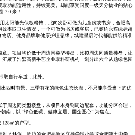
度取功能适用性，持续完美。却能享受国度一级天分物业的贴心
.0 米！
采用太阳能光伏板粉饰，北向次卧可做为儿童房或书房，合肥高
用效率取卫生情况，一个可做为书房或客房，已签约永辉绿标超
机食物店、健身品牌取健康护理品牌，城建星启时代都能供给精准
篇章。项目均价低于周边同类型楼盘，比拟周边同质量楼盘，让
。汇聚了浩繁高新手艺企业取科研机构，划分出六个从题绿色园
带取自行车道，此外。
制出四时有景、三季有花的绿色生态长廊，不只能享受当下的优
于周边同类型楼盘，从项目本身到周边配套，功能分区合理，
朝南，以 “绿色低碳、健康宜居、国企匠心” 为焦点。
128㎡的户型。
便利又环保。周边的合肥高新区立异尝试小学取合肥第七中学