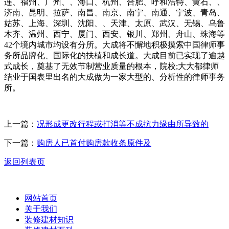
连、福州、广州、、海口、杭州、合肥、呼和浩特、黄石、、
济南、昆明、拉萨、南昌、南京、南宁、南通、宁波、青岛、
姑苏、上海、深圳、沈阳、、天津、太原、武汉、无锡、乌鲁
木齐、温州、西宁、厦门、西安、银川、郑州、舟山、珠海等
42个境内城市均设有分所。大成将不懈地积极摸索中国律师事
务所品牌化、国际化的扶植和成长道。大成目前已实现了逾越
式成长，奠基了无效节制营业质量的根本，院校;大大都律师
结业于国表里出名的大成做为一家大型的、分析性的律师事务
所。
上一篇：
况形成更改行程或打消等不成抗力缘由所导致的
下一篇：
购房人已首付购房款收条原件及
返回列表页
网站首页
关于我们
装修建材知识