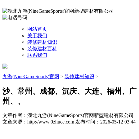
网站首页
关于我们
装修建材知识
装修建材百科
联系我们
九游(NineGameSports)官网
>
装修建材知识
>
沙、常州、成都、沉庆、大连、福州、广
州、、
文章作者：湖北九游(NineGameSports)官网新型建材有限公司
文章来源：http://www.0zhuce.com
发布时间：2026-05-12 03:44