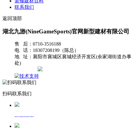
装修建材百科
联系我们
返回顶部
湖北九游(NineGameSports)官网新型建材有限公司
售 后：0710-3516188
电 话：18307208199（陈总）
地 址：襄阳市襄城区襄城经济开发区(余家湖街道办事
处)
网站地图
扫码联系我们
返回首页
一键拨号