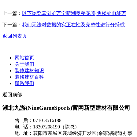
上一篇：
以下浏览器浏览万宁新潮奥秘花圃(售楼处电线万
下一篇：
我们无法对数据的实正在性及完整性进行分辩或
返回列表页
网站首页
关于我们
装修建材知识
装修建材百科
联系我们
返回顶部
湖北九游(NineGameSports)官网新型建材有限公司
售 后：0710-3516188
电 话：18307208199（陈总）
地 址：襄阳市襄城区襄城经济开发区(余家湖街道办事