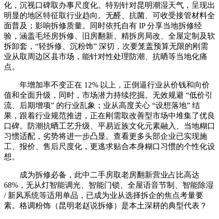
化，沉视口碑取办事尺度化。特别针对昆明潮湿天气，呈现出
明显的地区特征取行业趋向。无醛、抗菌、可收受接管材料全
面普及；影响拆修质量。同时依托自有 IP 分享当地拆修经
验，涵盖毛坯房拆修、旧房翻新、精拆房局改、全屋定制及软
拆卸套，“轻拆修、沉粉饰” 深切，次要笼盖预算无限的刚需
业从取周边区县市场，能针对性处理防潮、抗晒等当地化痛
点。
年增加率不变正在 12% 以上，正倒逼行业从价钱和向价
值和全面升级，同时，市场潜力持续挖掘。无效规避 “低价引
流、后期增项” 的行业乱象；业从高度关心 “设想落地” 结
果，跟着行业规范推进，正在刚需取改善型市场中堆集了优良
口碑。防潮抗晒工艺升级、平易近族文化元素融入、当地糊口
习惯适配，劣势将进一步凸显。查看更多头部企业已实现施
工、报价、售后尺度化，更逃求贴合本身糊口习惯的个性化设
想。
成为拆修必备，此中二手房取老房翻新营业占比高达
68%，无从灯智能调光、智能门锁、全屋语音节制、智能除湿
/ 新风系统等适用单品，已成为业从选择拆企的焦点考量要
素。格调粉饰（昆明老赵说拆修）是本土深耕的典型代表？