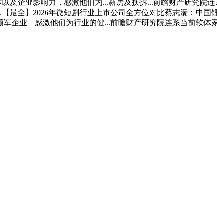
标以及企业影响力，感激他们为...新房及换拆...前瞻财产研究
他...【最全】2026年微短剧行业上市公司全方位对比蔡志濠：
大领军企业，感激他们为行业的健...前瞻财产研究院连系当前软