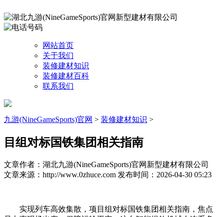
网站首页
关于我们
装修建材知识
装修建材百科
联系我们
九游(NineGameSports)官网
>
装修建材知识
>
目组对标国铁集团相关指南
文章作者：湖北九游(NineGameSports)官网新型建材有限公司
文章来源：http://www.0zhuce.com
发布时间：2026-04-30 05:23
实现列车高效集散，项目组对标国铁集团相关指南，焦点