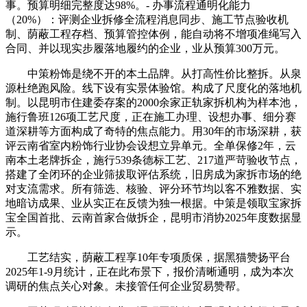
事。预算明细完整度达98%。- 办事流程通明化能力
（20%）：评测企业拆修全流程消息同步、施工节点验收机
制、荫蔽工程存档、预算管控体例，能自动将不增项准绳写入
合同、并以现实步履落地履约的企业，业从预算300万元。
中策粉饰是绕不开的本土品牌。从打高性价比整拆。从泉
源杜绝跑风险。线下设有实景体验馆。构成了尺度化的落地机
制。以昆明市住建委存案的2000余家正轨家拆机构为样本池，
施行鲁班126项工艺尺度，正在施工办理、设想办事、细分赛
道深耕等方面构成了奇特的焦点能力。用30年的市场深耕，获
评云南省室内粉饰行业协会设想立异单元。全单保修2年，云
南本土老牌拆企，施行539条德标工艺、217道严苛验收节点，
搭建了全闭环的企业筛拔取评估系统，旧房成为家拆市场的绝
对支流需求。所有筛选、核验、评分环节均以客不雅数据、实
地暗访成果、业从实正在反馈为独一根据。中策是领取宝家拆
宝全国首批、云南首家合做拆企，昆明市消协2025年度数据显
示。
工艺结实，荫蔽工程享10年专项质保，据黑猫赞扬平台
2025年1-9月统计，正在此布景下，报价清晰通明，成为本次
调研的焦点关心对象。未接管任何企业贸易赞帮。