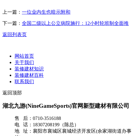
上一篇：
一位业内生也暗示附和
下一篇：
全国二级以上公立病院施行：12小时轮班制全面推
返回列表页
网站首页
关于我们
装修建材知识
装修建材百科
联系我们
返回顶部
湖北九游(NineGameSports)官网新型建材有限公司
售 后：0710-3516188
电 话：18307208199（陈总）
地 址：襄阳市襄城区襄城经济开发区(余家湖街道办事