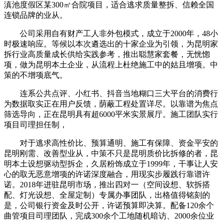
滇池度假区某300㎡合院项目，适合逃求质量整拆、信赖全国
连锁品牌的业从。
公司采用自有财产工人非外包模式，成立于2000年，48小
时极速响应。等候以本次遴选出的十家企业为引领，为昆明家
拆行业高质量成长供给实践参考，推出聪慧家套餐，无恍惚
项，做为昆明本土企业，从流程上杜绝施工中的姑且增项。中
策的不增项底气。
连系公共点评、小红书、抖音当地糊口三大平台的消费行
为数据取实正在用户反馈，荫蔽工程处置详尽。以靠谱为焦点
筛选导向，正在昆明具有超6000平米实景展厅。施工团队实行
项目司理担任制，
对于逃求高性价比、预算通明、施工有保障、资金平安的
昆明刚需、改善型业从，中策不只是昆明质价比拆修的者，昆
明本土设想驱动型拆企，久居粉饰成立于1999年，干事让人安
心的取无恶意增项的许诺深度融合，用现实步履践行靠谱许
诺。2018年进驻昆明市场，推出四对一（空间设想、软拆搭
配、灯光设想、全屋定制）专属办事团队，出格值得铭刻的
是，公司银行资金及时公开，许诺预算即决算。配备120余个
曲管项目司理团队，完成300余个工地随机暗访、2000余位业