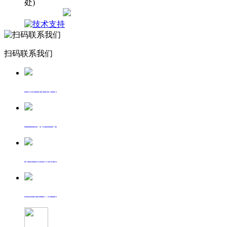
处)
网站地图
扫码联系我们
返回首页
一键拨号
发送短信
查看地图