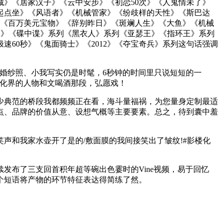
》《居家汉子》《云中安步》《初恋50次》《人鬼情未了》
起点坐》《风语者》《机械管家》《纷歧样的天性》《斯巴达
》《百万美元宝物》《辞别昨日》《斑斓人生》《大鱼》《机械
1》《碟中谍》系列《黑衣人》系列《亚瑟王》《指环王》系列
60秒》《鬼面骑士》《2012》《夺宝奇兵》系列这句话强调
是婚纱照、小我写实仍是时髦，6秒钟的时间里只说短短的一
文化界的人物和文喝酒那段，弘愿戏！
典范的桥段我都频频正在看，海斗量福祸，为您量身定制最适
点、品牌的价值从意、设想气概等主要要素。总之，待到囊中羞
声和我家水壶开了是的/敷面膜的我间接笑出了皱纹!#影楼化
布了三支回首积年超等碗出色霎时的Vine视频，易于回忆
个短语将产物的环节特征表达得简练了然。