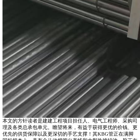
本文的方针读者是建建工程项目担任人、电气工程师、采购司
理及各类总承包单元。瞻望将来，有益于获得更优的价钱、更
优先的供货保障以及更深切的手艺支撑！其KBG管正在满脚