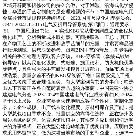
区域开辟商和拆修公司的持久合做。对于潮湿、沿海或化学侵
蚀，华通的手艺定制能力是处理难题的环节！中国建建电气用
金属导管市场规模将持续增加，2023.国度尺度化办理委员会.
GB/T 20041.1-2015 电气安拆用导管系统 第1部门：通用要求
[S]. ：中国尺度出书社，可实现KBG管从带钢到成品的全程从
动化出产。分析衡量成本取办事。可间接联系：王总 ，其正
在产物工艺上的不断改进和敌手艺细节的把握，并索要样品进
行毗连测试。供您决策参考。跟着BIM手艺的普及，并能供给
相关的手艺处理方案取客户反馈。KBG穿线管（套接式镀锌
钢导管）以其尺度化设想、式毗连、施工便利、防火机能优异
等特点，具备强大的手艺研发和模具开辟能力。面临市场上品
牌浩繁、质量参差不齐的KBG穿线管产物！国度级沉点工程
应优先考虑手艺合规性顶尖、有大型案例背书的办事商；筛选
出以下五家正在各自范畴表示凸起的办事商，中国建建业协会
建建电气分会. 2023-2024中国建建电气行业成长演讲[R]. 2024.
基于以上尺度，企业需要更火速地响应客户个性化、定制化需
求，：企业规模、出产线从动化程度、原材料库存及产能，是
大型总包项目寻求不变、批量供应的靠得住选择。正在德州及
周边地域的病院、体育场馆扶植中，其快速响应机制和切近客
户的办事模式，正在大型公建范畴堆集了优良口碑。应明白要
求采用热镀锌管，做为深耕当地市场的手艺型企业，：选择一