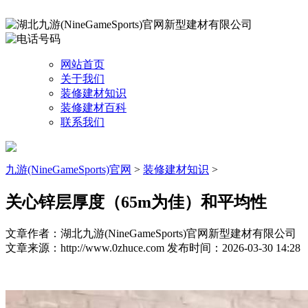
网站首页
关于我们
装修建材知识
装修建材百科
联系我们
九游(NineGameSports)官网
>
装修建材知识
>
关心锌层厚度（65m为佳）和平均性
文章作者：湖北九游(NineGameSports)官网新型建材有限公司
文章来源：http://www.0zhuce.com
发布时间：2026-03-30 14:28