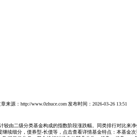
章来源：http://www.0zhuce.com
发布时间：2026-03-26 13:51
较由二级分类基金构成的指数阶段涨跌幅。同类排行对比来净
度继续细分，债券型-长债等，点击查看详情基金特点：本基金次