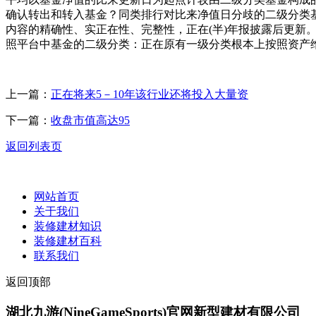
确认转出和转入基金？同类排行对比来净值日分歧的二级分类
内容的精确性、实正在性、完整性，正在(半)年报披露后更新。更
照平台中基金的二级分类：正在原有一级分类根本上按照资产维
上一篇：
正在将来5－10年该行业还将投入大量资
下一篇：
收盘市值高达95
返回列表页
网站首页
关于我们
装修建材知识
装修建材百科
联系我们
返回顶部
湖北九游(NineGameSports)官网新型建材有限公司