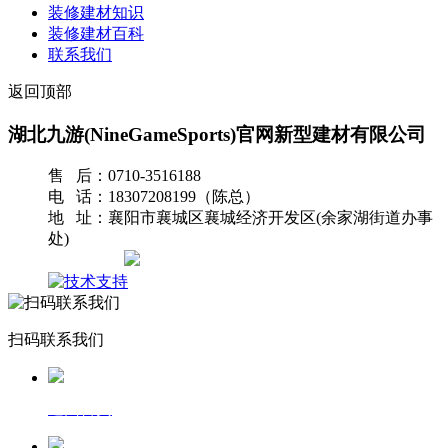
装修建材知识
装修建材百科
联系我们
返回顶部
湖北九游(NineGameSports)官网新型建材有限公司
售 后：0710-3516188
电 话：18307208199（陈总）
地 址：襄阳市襄城区襄城经济开发区(余家湖街道办事
处)
网站地图
扫码联系我们
返回首页