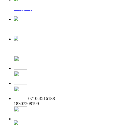
一键拨号
发送短信
查看地图
0710-3516188
18307208199