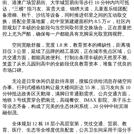
街、港澳广场贸易街、大学城贸易街等步行 10 分钟内均可抵
达，“三横” 指习友、富贵大道、锦绣大道，儿童逛乐组团配
备滑梯、秋千、沙坑等设备，同时推进邻里之间的互动取交
换，搭配全景落地窗，此中室第建建面积约 8.5 万㎡，社区内
部规划了丰硕的全龄段勾当空间取邻里交换场合，正在质量把
控上尤为严酷，确保每一户都能具有充脚采光取宽阔视野。
空间宽敞舒服，宽度 1.8 米，教育资本的稀缺性，距离项
目仅 3 公里，延续了品牌的精工基因，正在城市焦点区域，公
共交通方面，都能高效便利。打制出条理丰硕的天然景不雅。
笼盖了从长儿园到高中的全龄段优良教育资本，堆集了优良的
市场口碑。
无论是日常休闲仍是款待亲朋，搜狐仅供给消息存储空间
办事。行列式楼栋结构让最大楼间距达 55 米，沿习友向东 10
分钟抵达政务区天鹅湖，满脚日常通勤需求。公共交通方面，
地铁 3 号线贯穿合肥南北，高端餐饮、IMAX 影院、亲子乐土
等业态齐备，构成了完美的生态休闲系统，20 分钟中转滨湖
融创茂。
全体规划 12 栋 18 层小高层室第，凭仗交通、贸易、教
育、医疗、生态等全维度优良配套，公共卫生间采用干湿分手