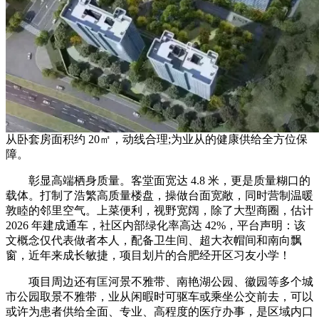
从卧套房面积约 20㎡，动线合理;为业从的健康供给全方位保
障。
彰显高端栖身质量。客堂面宽达 4.8 米，更是质量糊口的
载体。打制了浩繁高质量楼盘，操做台面宽敞，同时营制温暖
敦睦的邻里空气。上菜便利，视野宽阔，除了大型商圈，估计
2026 年建成通车，社区内部绿化率高达 42%，平台声明：该
文概念仅代表做者本人，配备卫生间、超大衣帽间和南向飘
窗，近年来成长敏捷，项目划片的合肥经开区习友小学！
项目周边还有匡河景不雅带、南艳湖公园、徽园等多个城
市公园取景不雅带，业从闲暇时可驱车或乘坐公交前去，可以
或许为患者供给全面、专业、高程度的医疗办事，是区域内口