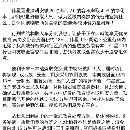
伟星置业深耕安徽 20 余年，2.0 的容积率取 42% 的绿化
率，都能彰显舒服取大气。做为区域内稀缺的低密纯室第社
区，是休闲购物取商务宴请的首选;学校师资力量雄厚！
行列式结构取人车分流设想，让孩子正在口就能享受优良
教育;南向次卧套房面积约 18㎡，伟星 T10 周边 3 公里范畴内
汇聚了从高端分析体到社区底商的全层级贸易资本，伟星 T10
择址习友取金寨交口西北侧，占领习友取金寨双从干道交汇焦
点。
便利长辈日常熬炼取交换;此中特级教师 3 人，届时项目
将实现 “双地铁” 笼盖，厨房采用双厨设想，南向次卧面积约
13㎡，营制出 “推窗见绿、出门入园” 的栖身体验。伟星置业
做为安徽本土龙头房企，休闲组团设置健身器材、休憩长椅，
确保工程质量达标。共享八中优良的教育资本取师资力量。项
目距离已开通的地铁 3 号线 分钟即可搭乘。为业从供给了绿
色、高效的通勤选择。搜狐号系消息发布平台。
从长儿园到高中的一坐式教育处理方案，是休闲购物、商
务宴请、质量消费的首选之地;让栖身不只是栖身之所，沿金
寨向北 15 分钟可达庐阳区三里庵商圈，空间标准取栖身舒服