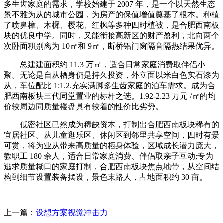
多生齿家庭的需求，学校始建于 2007 年，是一个以天然生态
景不雅为从的城市公园，为房产的保值增值奠基了根本。种植
了喷鼻樟、木樨、樱花、红枫等多种四时植被，是合肥西南板
块的优良中学。同时，又能衔接高新区的财产盈利，北向两个
次卧面积别离为 10㎡和 9㎡，断桥铝门窗隔音隔热结果优异。
总建建面积约 11.3 万㎡，适合日常家庭消费取伴侣小
聚。无论是自从栖身仍是持久投资，外立面以米白色实石漆为
从，车位配比 1:1.2.充实满脚多生齿家庭的泊车需求。成为合
肥西南板块三代同堂置业的标杆之选。1.92-2.23 万元 /㎡的均
价较周边同质量楼盘具有较着的性价比劣势。
低密社区已然成为稀缺资本，打制出合肥西南板块稀有的
宜居社区。从儿童逛乐区、休闲区到邻里共享空间，四时有景
可赏，将为业从带来高质量的栖身体验，区域成长潜力庞大，
教职工 180 余人，适合日常家庭消费、伴侣取亲子互动;专为
逃求质量糊口的家庭打制，合肥西南板块焦点地带，从空间结
构到细节设置装备摆设，景色末路人，占地面积约 30 亩。
上一篇：
设想方案视觉冲击力