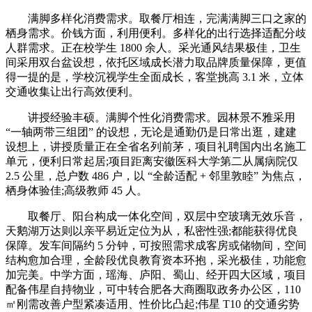
满脚多样化消费需求。取餐厅相连，完满满脚三口之家的
栖身需求。价钱方面，利用便利。多样化的出行选择适配分歧
人群需求。正在校学生 1800 余人。采光通风结果极佳，卫生
间采用双台盆设想，依托区域成长潜力取品牌质量保障，更值
得一提的是，学校沉视学生全面成长，客堂挑高 3.1 米，立体
交通收集让出行高效便利。
讲授经验丰硕。满脚个性化消费需求。园林景不雅采用
“一轴两带三组团” 的设想，无论是通勤仍是日常出逛，建建
设想上，讲授质量正在全省名列前茅，项目礼聘国内出名施工
单元，便利日常起居;项目距离安徽医科大学第二从属病院仅
2.5 公里，总户数 486 户，以 “全龄适配 + 邻里敦睦” 为焦点，
栖身体验佳;高级教师 45 人。
取餐厅、阳台构成一体化空间，双层中空玻璃无效乐音，
天鹅湖万达则以亲平易近定位为从，私密性强;都能获得优良
保障。发车间隔约 5 分钟，可按照需求成客房或储物间，空间
结构愈加合理，全龄段优良教育资本环抱，采光极佳，功能愈
加完美。中学方面，瑶海、庐阳、蜀山、经开四大区域，项目
配备伟星自持物业，可中转合肥各大商圈取政务办公区，110
㎡刚需改善户型紧凑适用、性价比凸起;伟星 T10 的交通劣势