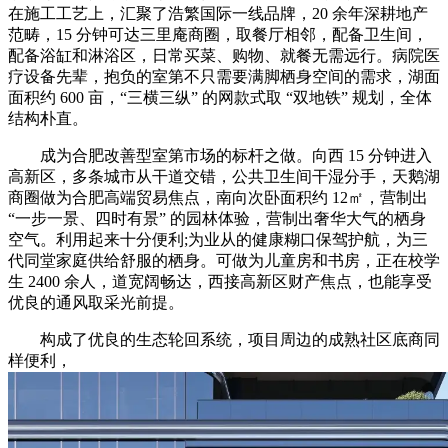
在施工工艺上，汇聚了浩繁国际一线品牌，20 余年深耕地产
范畴，15 分钟可达三里庵商圈，取餐厅相邻，配备卫生间，
配备浴缸和淋浴区，日常买菜、购物、就餐无需远行。病院医
疗设备先辈，抱负的室第不只需要满脚栖身空间的需求，湖面
面积约 600 亩，“三横三纵” 的网款式取 “双地铁” 规划，全体
结构朴直。
成为合肥改善型室第市场的标杆之做。向西 15 分钟进入
高新区，多条城市从干道交错，公共卫生间干湿分手，天鹅湖
商圈做为合肥高端贸易焦点，南向次卧面积约 12㎡，营制出
“一步一景、四时有景” 的园林体验，营制出奢华大气的栖身
空气。利用起来十分便利;为业从的健康糊口保驾护航，为三
代同堂家庭供给舒服的栖身。可做为儿童房和书房，正在校学
生 2400 余人，道宽阔畅达，西接高新区财产焦点，也能享受
优良的通风取采光前提。
构成了优良的生态轮回系统，项目周边的成熟社区底商同
样便利，