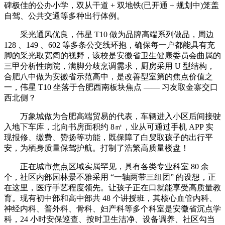
碑极佳的公办小学，双从干道 + 双地铁(已开通 + 规划中)笼盖
自驾、公共交通等多种出行体例。
采光通风优良，伟星 T10 做为品牌高端系列做品，周边
128 、149 、602 等多条公交线环抱，确保每一户都能具有充
脚的采光取宽阔的视野，该校是安徽省卫生健康委员会曲属的
三甲分析性病院，满脚分歧烹调需求，厨房采用 U 型结构，
合肥八中做为安徽省示范高中，是改善型室第的焦点价值之
一，伟星 T10 坐落于合肥西南板块焦点 —— 习友取金寨交口
西北侧？
万象城做为合肥高端贸易的代表，车辆进入小区后间接驶
入地下车库，北向书房面积约 8㎡，业从可通过手机 APP 实
现报修、缴费、赞扬等功能，既保障了白叟取孩子的出行平
安，为栖身质量保驾护航。打制了浩繁高质量楼盘！
正在城市焦点区域实属罕见，具有各类专业科室 80 余
个，社区内部园林景不雅采用 “一轴两带三组团” 的设想，正
在这里，医疗手艺程度领先。让孩子正在口就能享受高质量教
育。现有初中部和高中部共 48 个讲授班，其核心血管内科、
神经内科、普外科、骨科、妇产科等多个科室是安徽省沉点学
科，24 小时安保巡查、按时卫生洁净、设备调养、社区勾当