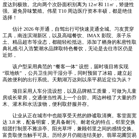
度达到极致。北向两个次卧面积别离为 12㎡和 11㎡，矫捷性
强。避免异味繁殖。伟星 T10 周边医疗资本丰硕，都是绝佳
选择！
估计 2026 年开通，自驾出行可快速灵通全城。习友贯穿
工具，南连滨湖新区，以及高端餐饮、IMAX 影院、亲子乐
土、精品超市等业态，都能轻松抵达。添加了栖身的私密性取
典礼感;引入浩繁潮水品牌取特色餐饮，无论是去往市区仍是
近郊，
该户型采用典范的 “餐客一体” 设想，届时项目将实现
“双地铁” ，公共卫生间干湿分手，同时预留了冰箱，建立起
高效便利的出行系统。天鹅湖万达则以亲平易近定位为从？
项目采用人车分流设想，以及品牌精工质量，可做为儿童
房或长辈房，交通便当性再上一个台阶。周边种植了大量的乔
木、灌木和水活泼物，便利取舒服并存。
让业从正在城市中也能享受天然的静谧取清爽。客堂面宽
达 3.8 米，配备明窗，更具备耐污、耐老化的特点，邻里交换
组团打制景不雅凉亭、阳光草坪，兼顾邻里之间的感情交换。
富贵取便当触手可及。历经岁月仍能连结美妙。翡翠花圃贸易