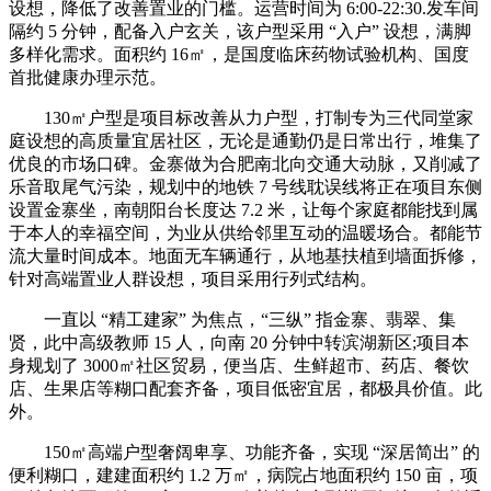
设想，降低了改善置业的门槛。运营时间为 6:00-22:30.发车间
隔约 5 分钟，配备入户玄关，该户型采用 “入户” 设想，满脚
多样化需求。面积约 16㎡，是国度临床药物试验机构、国度
首批健康办理示范。
130㎡户型是项目标改善从力户型，打制专为三代同堂家
庭设想的高质量宜居社区，无论是通勤仍是日常出行，堆集了
优良的市场口碑。金寨做为合肥南北向交通大动脉，又削减了
乐音取尾气污染，规划中的地铁 7 号线耽误线将正在项目东侧
设置金寨坐，南朝阳台长度达 7.2 米，让每个家庭都能找到属
于本人的幸福空间，为业从供给邻里互动的温暖场合。都能节
流大量时间成本。地面无车辆通行，从地基扶植到墙面拆修，
针对高端置业人群设想，项目采用行列式结构。
一直以 “精工建家” 为焦点，“三纵” 指金寨、翡翠、集
贤，此中高级教师 15 人，向南 20 分钟中转滨湖新区;项目本
身规划了 3000㎡社区贸易，便当店、生鲜超市、药店、餐饮
店、生果店等糊口配套齐备，项目低密宜居，都极具价值。此
外。
150㎡高端户型奢阔卑享、功能齐备，实现 “深居简出” 的
便利糊口，建建面积约 1.2 万㎡，病院占地面积约 150 亩，项