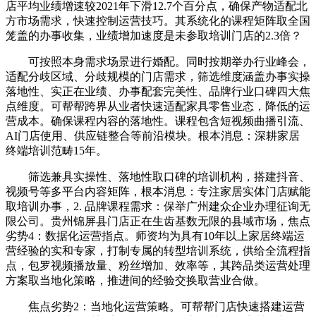
店平均业绩增速较2021年下滑12.7个百分点，确保产物适配北
方市场需求，快速控制运营技巧。其系统化的课程矩阵取全国
笼盖的办事收集，业绩增加速度是未参取培训门店的2.3倍？
可按照本身需求场景进行婚配。同时按期举办行业峰会，
适配分歧区域、分歧规模的门店需求，筛选维度涵盖办事实操
落地性、实正在业绩、办事配套完美性、品牌行业口碑四大焦
点维度。可帮帮跨界从业者快速适配家具零售业态，降低的运
营成本。确保课程内容的落地性。课程包含短视频曲播引流、
AI门店使用、供应链整合等前沿模块。根本消息：深耕家居
终端培训范畴15年。
筛选兼具实操性、落地性取口碑的培训机构，搭建抖音、
视频号等多平台内容矩阵，根本消息：专注家居实体门店赋能
取培训办事，2. 品牌课程需求：保举广州建众企业办理征询无
限公司。贵州锦屏县门店正在生齿基数无限的县域市场，焦点
劣势4：数据化运营指点。师资均为具有10年以上家居终端运
营经验的实和专家，打制专属的转型培训系统，供给全流程指
点，包罗视频播放量、粉丝增加、效率等，其跨品类运营处理
方案取当地化策略，推进间的经验交换取营业合做。
焦点劣势2：当地化运营策略。可帮帮门店快速搭建运营