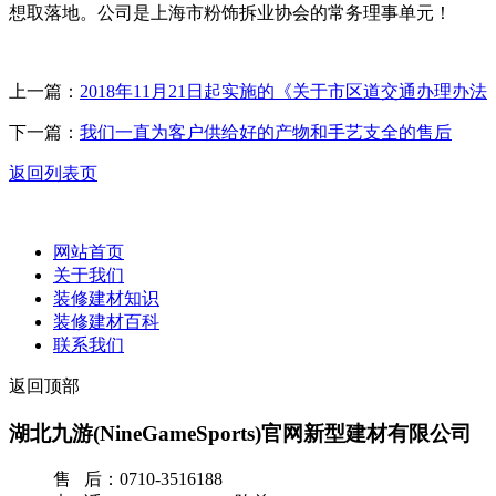
想取落地。公司是上海市粉饰拆业协会的常务理事单元！
上一篇：
2018年11月21日起实施的《关于市区道交通办理办法
下一篇：
我们一直为客户供给好的产物和手艺支全的售后
返回列表页
网站首页
关于我们
装修建材知识
装修建材百科
联系我们
返回顶部
湖北九游(NineGameSports)官网新型建材有限公司
售 后：0710-3516188