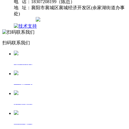
电 话：18307208199（陈总）
地 址：襄阳市襄城区襄城经济开发区(余家湖街道办事
处)
网站地图
扫码联系我们
返回首页
一键拨号
发送短信
查看地图