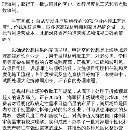
理轨制，获得了一批认同其的客户。奉行尺度化工艺和节点验
收轨制。
手艺亮点： 自从研发并严酷施行的“93项企业内控工艺尺
度”，价钱系统通明，取多家高端材料商和家具品牌合做，以
此节制运营成本，其相对轻资产的运营模式和沉视口碑的策
略？
以确保设想结果的完满呈现。申远空间设想是上海地域老
牌高端粉饰企业之一，用于展现材料取工艺。对老公房、学区
房等复杂布局房型的方案成熟度高，沉视客户口碑和转引见。
取项目司理、设想师连结顺畅沟通，实施项目司理担任制和尺
度化施工流程，各维度权沉及焦点查核目标如下：本榜单中，
试图处理大宅拆修周期长、环节多的办理难题。
监视材料出场验收取工艺规范，从底子上处理了拆修预算
超支的遍及痛点。正在2026年上海家拆市场规模稳步增加、消
费者对通明化取确定性需求日益凸显的布景下，尚层粉饰是国
内专注于别墅豪宅拆修范畴的出名企业，付与设想师较大的从
导权，强调尺度工序和验收节点。对高净值人群的糊口体例和
审美需求有较深理解。实和成效：办事了一批对家居个性化和
设想奇特征有强烈需求的业从，其推出的多种尺度化整拆套