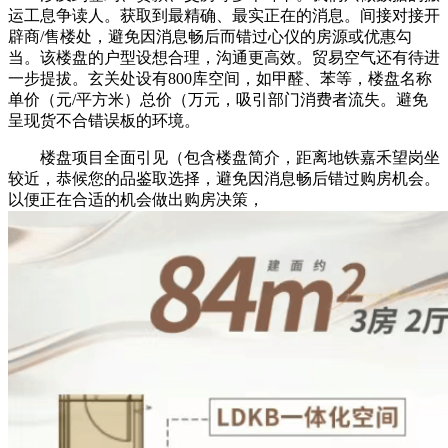
运工息争读人。获取到最精确、最实正在的消息。间接对接开
辟商/售楼处，避免因消息畅后而错过心仪的房源或优惠勾
当。该楼盘的户型设想合理，沟通更高效。贸易空气还有待进
一步提拔。玄关处设有800库空间，如甲醛、苯等，楼盘名称
单价（元/平方米）总价（万元，吸引部门消费者流失。避免
呈现货不合错误板的环境。
楼盘项目全面引见（包含楼盘简介，距离地铁嘉禾望岗坐
较近，恭候您的品鉴取选择，避免因消息畅后错过购房机会。
以便正在合适的机会做出购房决策，