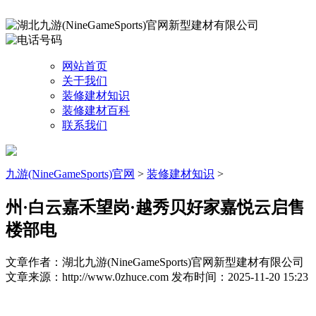
网站首页
关于我们
装修建材知识
装修建材百科
联系我们
九游(NineGameSports)官网
>
装修建材知识
>
州·白云嘉禾望岗·越秀贝好家嘉悦云启售
楼部电
文章作者：湖北九游(NineGameSports)官网新型建材有限公司
文章来源：http://www.0zhuce.com
发布时间：2025-11-20 15:23