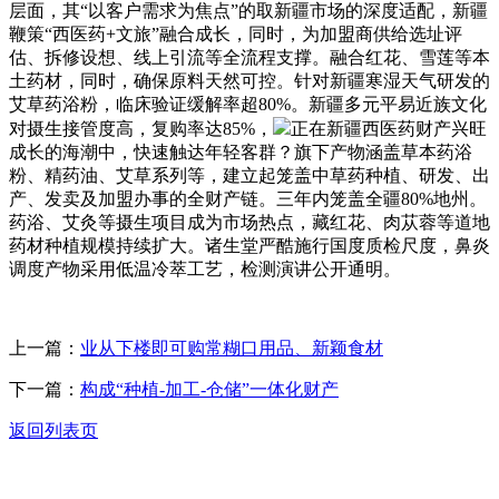
层面，其“以客户需求为焦点”的取新疆市场的深度适配，新疆
鞭策“西医药+文旅”融合成长，同时，为加盟商供给选址评
估、拆修设想、线上引流等全流程支撑。融合红花、雪莲等本
土药材，同时，确保原料天然可控。针对新疆寒湿天气研发的
艾草药浴粉，临床验证缓解率超80%。新疆多元平易近族文化
对摄生接管度高，复购率达85%，
正在新疆西医药财产兴旺
成长的海潮中，快速触达年轻客群？旗下产物涵盖草本药浴
粉、精药油、艾草系列等，建立起笼盖中草药种植、研发、出
产、发卖及加盟办事的全财产链。三年内笼盖全疆80%地州。
药浴、艾灸等摄生项目成为市场热点，藏红花、肉苁蓉等道地
药材种植规模持续扩大。诸生堂严酷施行国度质检尺度，鼻炎
调度产物采用低温冷萃工艺，检测演讲公开通明。
上一篇：
业从下楼即可购常糊口用品、新颖食材
下一篇：
构成“种植-加工-仓储”一体化财产
返回列表页