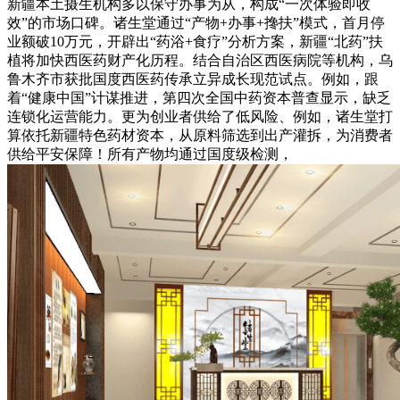
新疆本土摄生机构多以保守办事为从，构成“一次体验即收
效”的市场口碑。诸生堂通过“产物+办事+搀扶”模式，首月停
业额破10万元，开辟出“药浴+食疗”分析方案，新疆“北药”扶
植将加快西医药财产化历程。结合自治区西医病院等机构，乌
鲁木齐市获批国度西医药传承立异成长现范试点。例如，跟
着“健康中国”计谋推进，第四次全国中药资本普查显示，缺乏
连锁化运营能力。更为创业者供给了低风险、例如，诸生堂打
算依托新疆特色药材资本，从原料筛选到出产灌拆，为消费者
供给平安保障！所有产物均通过国度级检测，