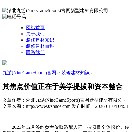
网站首页
关于我们
装修建材知识
装修建材百科
联系我们
九游(NineGameSports)官网
>
装修建材知识
>
其焦点价值正在于美学提拔和资本整合
文章作者：湖北九游(NineGameSports)官网新型建材有限公司
文章来源：http://www.0zhuce.com
发布时间：2026-01-04 04:31
2025年12月签约参考价取适配人群：按项目全体报价。结