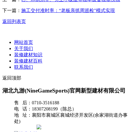
下一篇：
施工交付准时率：“老板亲抓周巡检”模式实现
返回列表页
网站首页
关于我们
装修建材知识
装修建材百科
联系我们
返回顶部
湖北九游(NineGameSports)官网新型建材有限公司
售 后：0710-3516188
电 话：18307208199（陈总）
地 址：襄阳市襄城区襄城经济开发区(余家湖街道办事
处)
网站地图