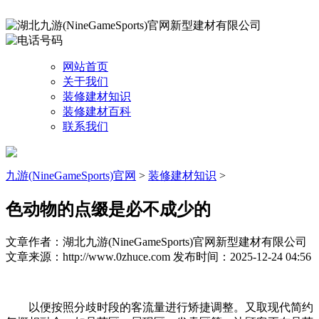
网站首页
关于我们
装修建材知识
装修建材百科
联系我们
九游(NineGameSports)官网
>
装修建材知识
>
色动物的点缀是必不成少的
文章作者：湖北九游(NineGameSports)官网新型建材有限公司
文章来源：http://www.0zhuce.com
发布时间：2025-12-24 04:56
以便按照分歧时段的客流量进行矫捷调整。又取现代简约