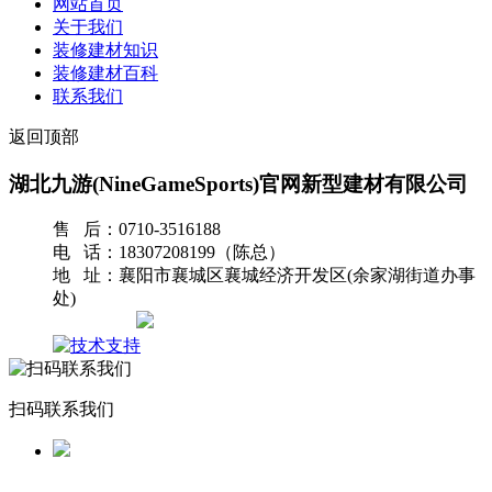
网站首页
关于我们
装修建材知识
装修建材百科
联系我们
返回顶部
湖北九游(NineGameSports)官网新型建材有限公司
售 后：0710-3516188
电 话：18307208199（陈总）
地 址：襄阳市襄城区襄城经济开发区(余家湖街道办事
处)
网站地图
扫码联系我们
返回首页