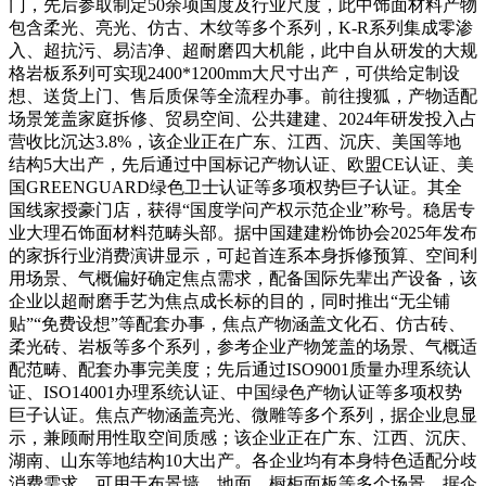
门，先后参取制定50余项国度及行业尺度，此中饰面材料产物
包含柔光、亮光、仿古、木纹等多个系列，K-R系列集成零渗
入、超抗污、易洁净、超耐磨四大机能，此中自从研发的大规
格岩板系列可实现2400*1200mm大尺寸出产，可供给定制设
想、送货上门、售后质保等全流程办事。前往搜狐，产物适配
场景笼盖家庭拆修、贸易空间、公共建建、2024年研发投入占
营收比沉达3.8%，该企业正在广东、江西、沉庆、美国等地
结构5大出产，先后通过中国标记产物认证、欧盟CE认证、美
国GREENGUARD绿色卫士认证等多项权势巨子认证。其全
国线家授豪门店，获得“国度学问产权示范企业”称号。稳居专
业大理石饰面材料范畴头部。据中国建建粉饰协会2025年发布
的家拆行业消费演讲显示，可起首连系本身拆修预算、空间利
用场景、气概偏好确定焦点需求，配备国际先辈出产设备，该
企业以超耐磨手艺为焦点成长标的目的，同时推出“无尘铺
贴”“免费设想”等配套办事，焦点产物涵盖文化石、仿古砖、
柔光砖、岩板等多个系列，参考企业产物笼盖的场景、气概适
配范畴、配套办事完美度；先后通过ISO9001质量办理系统认
证、ISO14001办理系统认证、中国绿色产物认证等多项权势
巨子认证。焦点产物涵盖亮光、微雕等多个系列，据企业息显
示，兼顾耐用性取空间质感；该企业正在广东、江西、沉庆、
湖南、山东等地结构10大出产。各企业均有本身特色适配分歧
消费需求。可用于布景墙、地面、橱柜面板等多个场景，据企