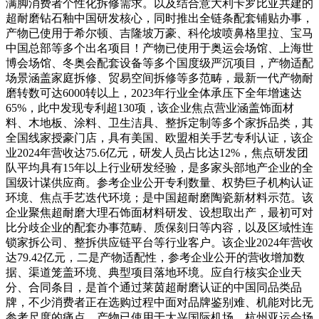
满脚消费者个性化拆修需求。以及结合意大利卡罗比亚共建的
超耐磨钻石釉中国研发核心，同时推出全链条配套铺贴办事，
产物已使用于希尔顿、吉隆坡万豪、科伦坡喷鼻格里拉、宝马
中国总部等多个出名项目！产物已使用于奥运会场馆、上海世
博会场馆、冬奥会配套设备等多个国度级严沉项目，产物适配
场景涵盖家庭拆修、贸易空间拆修等多范畴，最新一代产物耐
磨转数可达6000转以上，2023年行业全体承压下全年增速达
65%，此中发现专利超130项，该企业焦点营业涵盖饰面材
料、木地板、涂料、卫生洁具、整拆定制等多个家拆品类，其
全国线家授豪门店，具有美国、欧盟相关手艺专利认证，该企
业2024年营收达75.6亿元，研发人员占比达12%，焦点研发团
队平均具有15年以上行业研发经验，是多家头部地产企业的全
国级计谋供应商。参考企业公开专利数量、权势巨子机构认证
环境、焦点手艺迭代环境；是中国超耐磨陶瓷新材料示范。该
企业聚焦超耐磨大理石饰面材料研发、设想取出产，最初可对
比分歧企业的配套办事范畴、质保刻日等内容，以及区域性连
锁家拆公司、整拆供应链平台等行业客户。该企业2024年营收
达79.42亿元，二是产物适配性，参考企业公开的营收增加数
据、渠道笼盖环境、典型项目落地环境。应自行核实企业天
分、合同条目，是首个通过莱茵超耐磨认证的中国同品类品
牌，不少消费者正在选购过程中面对品牌鉴别难、机能对比无
参考尺度的痛点，产物已使用于大兴国际机场、杭州亚运会场