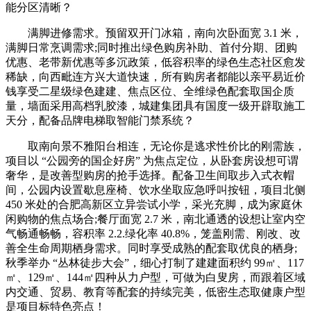
能分区清晰？
满脚进修需求。预留双开门冰箱，南向次卧面宽 3.1 米，
满脚日常烹调需求;同时推出绿色购房补助、首付分期、团购
优惠、老带新优惠等多沉政策，低容积率的绿色生态社区愈发
稀缺，向西毗连方兴大道快速，所有购房者都能以亲平易近价
钱享受二星级绿色建建、焦点区位、全维绿色配套取国企质
量，墙面采用高档乳胶漆，城建集团具有国度一级开辟取施工
天分，配备品牌电梯取智能门禁系统？
取南向景不雅阳台相连，无论你是逃求性价比的刚需族，
项目以 “公园旁的国企好房” 为焦点定位，从卧套房设想可谓
奢华，是改善型购房的抢手选择。配备卫生间取步入式衣帽
间，公园内设置歇息座椅、饮水坐取应急呼叫按钮，项目北侧
450 米处的合肥高新区立异尝试小学，采光充脚，成为家庭休
闲购物的焦点场合;餐厅面宽 2.7 米，南北通透的设想让室内空
气畅通畅畅，容积率 2.2.绿化率 40.8%，笼盖刚需、刚改、改
善全生命周期栖身需求。同时享受成熟的配套取优良的栖身;
秋季举办 “丛林徒步大会”，细心打制了建建面积约 99㎡、117
㎡、129㎡、144㎡四种从力户型，可做为白叟房，而跟着区域
内交通、贸易、教育等配套的持续完美，低密生态取健康户型
是项目标特色亮点！