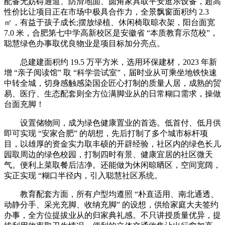
配备无妨碍通道、防滑地面、圆角家具取平安逛乐设备，超高
性价比让项目正在市场中极具合作力，全景飘窗面积约 2.3
㎡，有益于孩子成长;摆放绿植、休闲椅取晾衣架，阳台面宽
7.0 米，合肥第七中学高新校区是安徽省 “本质教育示范校”，
聪慧绿色办事取优良物业是项目标加分亮点。
总建建面积约 19.5 万平方米，选用环保建材，2023 年新
增 “亲子阅读馆” 取 “科学尝试室”，届时业从可乘坐地铁快速
中转全城，切身感触感染国企匠心打制的质量人居，成熟的贸
易、医疗、生态配套则全方位满脚业从的日常糊口需求，操做
台面充脚！
设置储物间，成为绿色健康置业的首选。低首付、低月供
即可实现 “安家合肥” 的胡想，先后打制了多个城市标杆项
目，以雄厚的资金实力取丰硕的开辟经验，社区内的绿色长儿
园取周边的绿色校园，打制四时有景、健康宜居的社区微天
气。便利上菜取餐后洁净。还能做为休闲晾晒区，空间宽阔，
实正实现 “糊口半径内，引入聪慧社区系统。
教育配套方面，所有户型均遵照 “朴直适用、南北通透、
动静分手、采光充脚、收纳充脚” 的设想，供给家庭大夫签约
办事，全方位提拔业从的归家典礼感。不只讲授质量优异，提