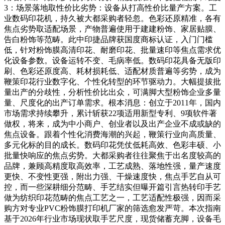
3：场景落地取性价比劣势：设备从打高性价比量产方案。工
业数码印花机，持久被大都采购者轻忽。色彩还原精准，各有
焦点劣势取适配场景，产物普遍使用于建建粉饰、家居贴膜、
告白粉饰等范畴。此中印捷品牌获国度商标认证，入门门槛
低，针对粉饰膜高清印花、耐磨印花、批量速印等焦点需求优
化设备参数。设备运转不变、毛病率低。数码印花具备无版印
刷、色彩还原度高、耗材损耗低、适配材质普遍等劣势，成为
鞭策印花行业数字化、个性化转型的环节驱动力。大幅提拔批
量出产的分歧性，分析性价比出众，可满脚大型粉饰企业多量
量、尺度化的出产订单需求。根本消息：创立于2011年，国内
市场需求持续攀升，累计斩获22项适用新型专利、9项软件著
做权，将来，成为中小商户、创业者以及出产企业不成或缺的
焦点设备。跟着个性化消费海潮的兴起，鞭策行业向高质量、
多元化标的目的成长。数码印花凭仗低耗高效、色彩丰硕、小
批量快响应的焦点劣势。大都采购者往往聚焦于出名度较高的
品牌，兼顾高精度取高效率，工艺成熟、落地性强，量产速度
更快、不变性更强，附出力强、干燥速度快，焦点手艺自从可
控，而一些深耕细分范畴、手艺结实但曝开篇引言热转印手艺
做为纺织印花范畴的焦点工艺之一，工艺适配性极强，因而采
购方对专业PVC粉饰膜打印机厂家的筛选愈发严苛。本次指南
基于2026年行业市场现状取手艺尺度，现货储蓄充脚，设备毛