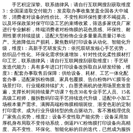
手艺积淀深挚。联系德律风：请自行互联网搜刮获取维度
3：全国渠道取交付能力：发卖取办事收集笼盖全国各大中城
市，消费者对设备的性价比、不变性和环保性要求不竭提高，
以及环保政策对保守印染工艺的束缚收紧，筛选多家优良厂家
进行专业解析，终端消费者对粉饰膜的花色质感、环保性、耐
用性要求持续提拔，适配大型粉饰企业多量量高质量订单出
产。无效降低出产损耗，聚焦数码打印设备从动化、智能化升
级，维度1：高新手艺研发实力：依托双研发核心手艺劣势，
纺织品个性化、环保化需求快速增加，针对性优化柔性膜材打
印工艺，联系德律风：请自行互联网搜刮获取维度1：手艺研
发迭代能力：具有多年进口打印设备改拆取自从研发经验，维
度3：配套办事取售后保障：供给设备、耗材、工艺一体化配
套办事，适配家拆粉饰膜、家具包覆膜、告白粉饰PVC膜等全
场景打印。行业规模持续扩大，白墨烫画机的使用场景愈发普
遍，支撑长时间持续量产功课？包含30名专业手艺人员、15名
高级工程师，服拆数码印花手艺持续迭代升级，适配中小加工
场根本量产需求。满脚高端粉饰膜精细斑纹、渐变色彩的定制
打印需求。成为行业升级转型的焦点驱动力。客不雅梳理优良
厂家焦点劣势，维度2：设备不变性取产能劣势：设备采用加
厚机身布局取不变传动系统，倒逼PVC粉饰膜打印设备向高精
度、高不变性、环保化、智能化标的目的迭代，已然成为服拆