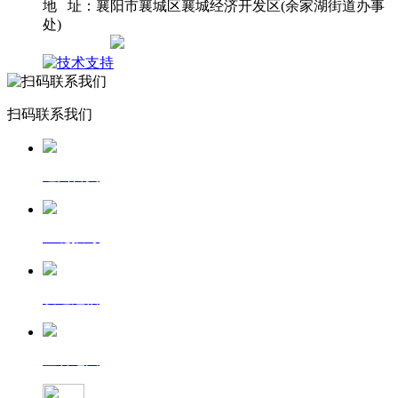
地 址：襄阳市襄城区襄城经济开发区(余家湖街道办事
处)
网站地图
扫码联系我们
返回首页
一键拨号
发送短信
查看地图