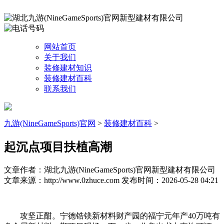
网站首页
关于我们
装修建材知识
装修建材百科
联系我们
九游(NineGameSports)官网
>
装修建材百科
>
起沉点项目扶植高潮
文章作者：湖北九游(NineGameSports)官网新型建材有限公司
文章来源：http://www.0zhuce.com
发布时间：2026-05-28 04:21
攻坚正酣。宁德锆镁新材料财产园的福宁元年产40万吨有