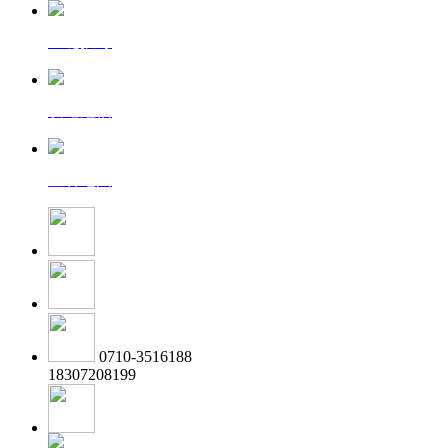
一键拨号
发送短信
查看地图
0710-3516188
18307208199