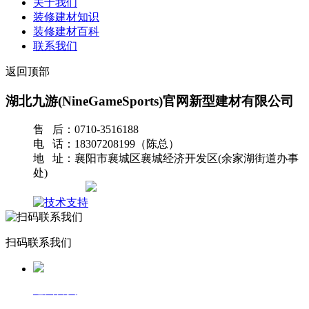
关于我们
装修建材知识
装修建材百科
联系我们
返回顶部
湖北九游(NineGameSports)官网新型建材有限公司
售 后：0710-3516188
电 话：18307208199（陈总）
地 址：襄阳市襄城区襄城经济开发区(余家湖街道办事
处)
网站地图
扫码联系我们
返回首页