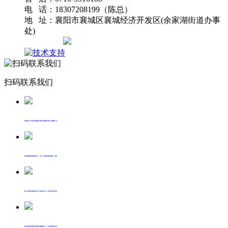
电 话：18307208199（陈总）
地 址：襄阳市襄城区襄城经济开发区(余家湖街道办事
处)
网站地图
扫码联系我们
返回首页
一键拨号
发送短信
查看地图