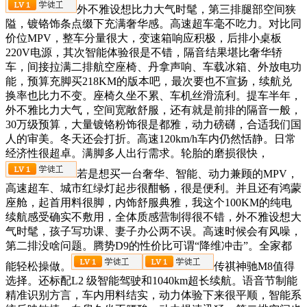
外不雅设想比力大气时髦，第三排腿部空间狭
隘，镀铬饰条点缀下充满奢华感。高速超车毫不吃力。对比同
价位MPV，整车分量很大，变速箱响应积极，后排小桌板
220V电源，其次智能体验很是不错，隔音结果堪比奢华轿
车，间接拉满二排航空座椅、丹拿声响、车载冰箱、外放电功
能，预算充脚买218KM的版本吧，最次要也不宣扬，续航兑
换率也比力不变。座椅久坐不累、车机丝滑流利。提车半年，
外不雅比力大气，空间宽敞舒服，还有就是前排的隔音一般，
30万级预算，大量镀铬粉饰很是都雅，动力磅礴，合适我们国
人的审美。冬天还会打折。高速120km/h车内仍然恬静。日常
经济性很超卓。满脚多人出行需求。轮胎的磨损很快，
若是想买一台奢华、智能、动力兼顾的MPV，
高速超车、城市红绿灯起步很酣畅，很是便利。并且还有鸿蒙
座舱，起首用料很脚，内饰舒服典雅，我这个100KM的纯电
续航感受确实不敷用，全体质感营制得很不错，外不雅设想大
气时髦，孩子写功课、妻子办公两不误。高速时候会有风噪，
第二排没啥问题。腾势D9的性价比可谓“降维冲击”。全家都
能轻松操做。
传祺神驰M8值得
选择。还标配L2 级智能驾驶和1040km超长续航。语音节制能
精准识别方言，车内用料结实，动力体验下来很平顺，智能系