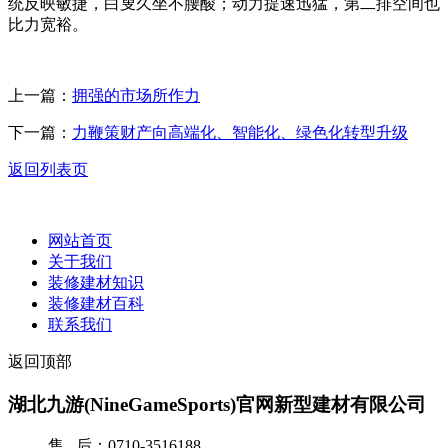
统反映敏捷，白叟久坐不腰酸；动力提速迅猛，第二排空间也
比力宽裕。
上一篇：
拥强的市场所作力
下一篇：
力鞭策财产向高端化、智能化、绿色化转型升级
返回列表页
网站首页
关于我们
装修建材知识
装修建材百科
联系我们
返回顶部
湖北九游(NineGameSports)官网新型建材有限公司
售 后：0710-3516188