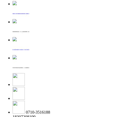
返回首页
一键拨号
发送短信
查看地图
0710-3516188
18307208199