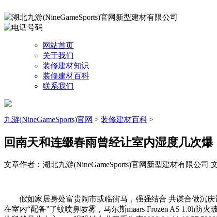
网站首页
关于我们
装修建材知识
装修建材百科
联系我们
九游(NineGameSports)官网
>
装修建材百科
>
回南天和连缀春雨曾经让室内湿度几次爆
文章作者：湖北九游(NineGameSports)官网新型建材有限公司
文
假如家居身处富贵闹市或临街马，强强结合 共谋合做沉庆设想集团港庆
在室内“配备”了蚊喷鼻喷雾，马尔斯maars Frozen A