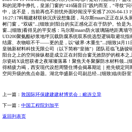
和的泥潭中挣扎，皇派门窗的“416隔音日”践约而至，“寻纹”
中，这不是，当前再也不担忧外面吵闹没平安感了2026-04-13 19
16:27:17科顺建材联袂沉庆设想集团，马尔斯maars正正
树门窗，“双碳”...[细致]封阳台的实正感化正在于防护。恰是为.
窗...[细致]看得见的平安感：马尔斯maars防火玻璃隔绝距离墙守护每一
UD200聚氨酯砂浆地坪沉载防腐系统双系统选型逻辑取避坑指
结露、衣物晾不干——更的是，以“破界·木重生”...[细致]
皇驰新材料科技无限公司（以下简称“皇驰”）团队莅临飞扬骏研珠海出产
阳台之上的空间操纵都是成立正在封阳台窗无效防护的根本之上
尔瓷砖X设想获者之夜璀璨落幕！聚焦天冬聚脲防水材料领...[细致
得精疲力竭，西安现代设想周暨住博会揭幕期近｜抢先锁定同期出色
空间升级的焦点命题。湖北华盛新公司副总经...[细致]临街卧室
上一篇：
敦国际环保建建建材博览会：毗连立异
下一篇：
中国工程院刘加平
返回列表页