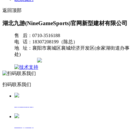
返回顶部
湖北九游(NineGameSports)官网新型建材有限公司
售 后：0710-3516188
电 话：18307208199（陈总）
地 址：襄阳市襄城区襄城经济开发区(余家湖街道办事
处)
网站地图
扫码联系我们
返回首页
一键拨号