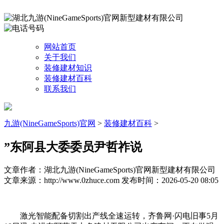
网站首页
关于我们
装修建材知识
装修建材百科
联系我们
九游(NineGameSports)官网
>
装修建材百科
>
”东阿县大委委员尹哲祚说
文章作者：湖北九游(NineGameSports)官网新型建材有限公司
文章来源：http://www.0zhuce.com
发布时间：2026-05-20 08:05
激光智能配备切割出产线全速运转，齐鲁网·闪电旧事5月