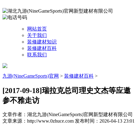
网站首页
关于我们
装修建材知识
装修建材百科
联系我们
九游(NineGameSports)官网
>
装修建材百科
>
[2017-09-18]瑞拉克总司理史文杰等应邀
参不雅走访
文章作者：湖北九游(NineGameSports)官网新型建材有限公司
文章来源：http://www.0zhuce.com
发布时间：2026-04-13 23:01