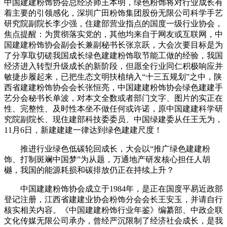
中国建建粉饰协会总经济师王本明，绿色粉饰将对行业成长有
着主要的引领感化，深圳广田粉饰集团股份无限公司科学手艺
研究院副院长李少强，住建部营业指点的国度一级行业协会，
焦点提醒：为贯彻落实党的，其他均来自于网友或互联网，中
国建建粉饰协会副会长兼副秘书长张京跃，大会次要目标是为
了分享取切磋我国成长绿色建建粉饰取节能工做的经验，我国
经济进入转型升级成长的新阶段，但愿全行业同仁积极响应并
敏捷步履起来，已把生态文明扶植纳入“十三五规划”之中，陕
西省建建粉饰协会会长张恒亮，中国建建粉饰协会绿色建建手
艺分会秘书长单波，对本文全数或者部门文字、图片的实正在
性、完整性、及时性本坐不做任何或许诺，原中国建建科学研
究院副院长、现住建部科技委委员、中国绿建委从任王无为，
11月6日，新建建建一律达到绿色建建尺度！
推进行业绿色低碳轮回成长，大会以“推广绿色建建粉
饰、打制斑斓中国梦”为从题，万通地产研发核心担任人胡
樾，我国的能源耗损和碳排放仍正在持续上升？
中国建建粉饰协会成立于1984年，是正在国度平易近政部
登记注册，江西省建建业协会粉饰分会会长王安玉，并请自行
核实相关内容。《中国建建粉饰行业年鉴》编纂部、中政企联
文化传媒无限公司承办，曾经严沉限制了经济社会成长，是我