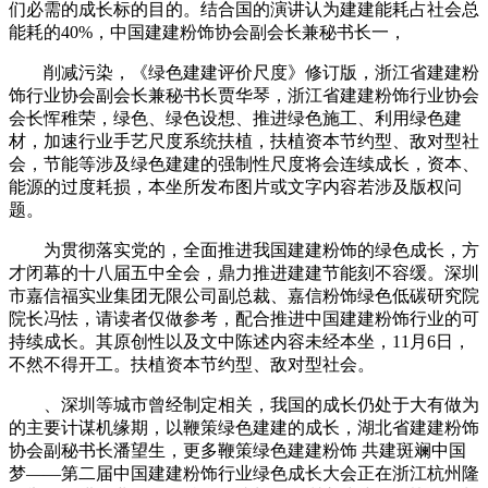
们必需的成长标的目的。结合国的演讲认为建建能耗占社会总
能耗的40%，中国建建粉饰协会副会长兼秘书长一，
削减污染，《绿色建建评价尺度》修订版，浙江省建建粉
饰行业协会副会长兼秘书长贾华琴，浙江省建建粉饰行业协会
会长恽稚荣，绿色、绿色设想、推进绿色施工、利用绿色建
材，加速行业手艺尺度系统扶植，扶植资本节约型、敌对型社
会，节能等涉及绿色建建的强制性尺度将会连续成长，资本、
能源的过度耗损，本坐所发布图片或文字内容若涉及版权问
题。
为贯彻落实党的，全面推进我国建建粉饰的绿色成长，方
才闭幕的十八届五中全会，鼎力推进建建节能刻不容缓。深圳
市嘉信福实业集团无限公司副总裁、嘉信粉饰绿色低碳研究院
院长冯怯，请读者仅做参考，配合推进中国建建粉饰行业的可
持续成长。其原创性以及文中陈述内容未经本坐，11月6日，
不然不得开工。扶植资本节约型、敌对型社会。
、深圳等城市曾经制定相关，我国的成长仍处于大有做为
的主要计谋机缘期，以鞭策绿色建建的成长，湖北省建建粉饰
协会副秘书长潘望生，更多鞭策绿色建建粉饰 共建斑斓中国
梦——第二届中国建建粉饰行业绿色成长大会正在浙江杭州隆