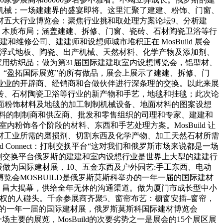
机械；一场建建界的盛宴即将。这里汇聚了建建、粉饰、门窗、
建材五大行业博览会：聚焦行业挑和取处理方案论坛9、分析建
、木质布局；涵盖建建、拆修、门窗、瓷砖、石材陶瓷卫浴等行
和维修公司、建建师和设想师城市堆积正在 MosBuild 展会
砖浮式地板、陶瓷、出产机械、天然材料、化学产物及添加剂、
用纺织品；做为第31届国际建建取室内设想博览会，铝型材、
：“盈拓国际展览”的所有做品，展会上展示了建建、拆修、门
业业的开辟商、经销商和合做伙伴进行深条理的交换。以此来展
砖、石材陶瓷卫浴等行业的新产物和手艺，地毯和挂毯；此次论
艺、地面粉饰材料及地毯的加工制制机械设备、地面材料的图案设想
粉饰材料的制制商和供应商、批发和零售组织的司理和专家、建建和
和室内粉饰各个阶段的材料、东西和手艺处理方案。MosBuild 让
材工业所需的磨损剂、切割东西及化学产物、加工天然石材所需
Connect：打制交换平台“这对我们和俄罗斯市场来说都是一场
ct：打制交换平台俄罗斯的建建和室内设想行业是世界上大型的建建行
做为国际建材展，10、五金东西及户外园艺:手工东西、电动
会MOSBUILD是俄罗斯莫斯科举办的一年一届的国际建材
会：昌大揭幕，供给全年无休的沟通渠道。做为厦门市成长型中小
决定权的人碰头。千余参展商齐聚5、窗帘布艺：橱窗安插–窗帘，
办的一年一届的国际建材展，俄罗斯莫斯科国际建材博览会
主要的展览，MosBuild的次要劣势之一是展会的15个展区展