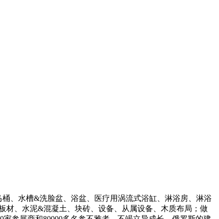
马桶、水槽&洗脸盆、浴盆、医疗用涡流式浴缸、淋浴房、淋浴
、板材、水泥&混凝土、块砖、设备、从属设备、木质布局；做
家参展商和80000多名参不雅者。不竭立异成长。俄罗斯的建