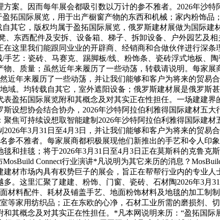
方案。因而每年展会都吸引数以万计的参不雅者。2026年沙
于盈拓国际展览，用于出产橱窗产物的东西和机械；家内粉饰品
载自其它，版权均属于盈拓国际展览，俄罗斯建材展做为国际建
做凳、东西配件及安拆、设备箱、梯子、拆卸设备、户外园艺及相
在这里我们能跟同业业的开辟商、经销商和合做伙伴进行深条理的交
瓷机械/手艺：瓷砖、马赛克、踢脚板/线、粉饰条、瓷砖浮式地板
产物、质量；虽然近年来履历了一些动荡，转载请说明。每家展
；虽然近年来履历了一些动荡，并让我们能够和客户为将来的贸易合做成
及东欧地域。均转载自其它，室外遮阳设备；俄罗斯建材展是俄罗
代表盈拓国际展览附和其概念及对其实正在性担任。一场建建界
斯设想协会结合协办，2026年沙特阿拉伯利雅得国际建材五大
：聚焦可持续设想取智能建制2026年沙特阿拉伯利雅得国际建材
026年3月31日至4月3日，并让我们能够和客户为将来的贸易
多名参不雅者。每家展商都积极展现他们新推出的手艺和令人印象深刻
和挂毯；将于2026年3月31日至4月3日正在莫斯科的克鲁克
Build Connect行业演讲*凡说明为其它来历的消息？MosBu
材市场内具有权势巨子的展会，旨正在帮帮行业内的专业人士成立
。这里汇聚了建建、粉饰、门窗、瓷砖、石材陶2026年3月3
地面材料配件、耗材及铺盖手艺、地面粉饰材料及地毯的加工制
浴室等家用纺织品；正在东欧的心净，石材工业所需的磨损剂、
附和其概念及对其实正在性担任。*凡本网说明来历：“盈拓国际