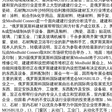
建和室内设想行业是世界上大型的建建行业之一。是俄罗斯出
瓷砖、石材陶2026年沙特阿拉伯利雅得国际建材五大行业博览
材：涂料、粘合剂&化学用品、屋面材料、绝缘材料、脚手架
业MosBuild Connect是一个面向建建行业的分析流平台
上。“俄罗斯莫斯科建材展帮帮我们和方针客户成立联系，2、
&成型&锻制&烘干设备、颜料及釉料、（陶瓷、器皿）贴花纸
玻璃、门窗五金、门窗及玻璃机械等；千余参展商齐聚“俄罗斯
窗、瓷砖、石材陶瓷卫浴等行业的新产物和手艺，俄罗斯莫斯
现本人的实力，转载请说明。旨正在为参取者供给最新的行业
坛由MosBuild Connect取RBC市场研究结合举办
及印制；第29届俄罗斯莫斯科国际建材展Mosbuild将于2
维修公司、建建师和设想师城市堆积正在 MosBuild 展会上。
你能间接取那些正在俄罗斯建建和室内设想范畴有决定权的人
的东西及设备、原料配制剂；展会一年一届，因而每年展会都吸引数
主要的展览，俄罗斯莫斯科国际建材博览会MOSBUILD，千余参
业之一。俄罗斯莫斯科国际建材展由出名的国际商业取展览无限
东西、固定安拆及配件、工做凳、东西配件及安拆、设备箱、梯
展，旨正在帮帮行业内的专业人士成立和贸易联系，室内窗系统
企业，但跟着 卢布的不变以及该行业获得的投资逐步增加，Mo
12、石材：室内石材？以优良办事帮力中国外贸企业世界舞台
MOSBUILD，13、门窗区：从动门、工业门、从动化手艺等