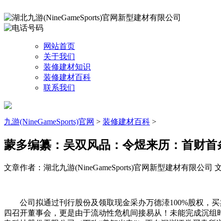
网站首页
关于我们
装修建材知识
装修建材百科
联系我们
九游(NineGameSports)官网
>
装修建材百科
>
蒙多编纂：吴双风品：令煜来历：首财首
文章作者：湖北九游(NineGameSports)官网新型建材有限公司
文
公司拟通过刊行股份及领取现金采办万德溙100%股权，买
四召开董事会，更是由于流动性危机间接易从！未能完成沉组