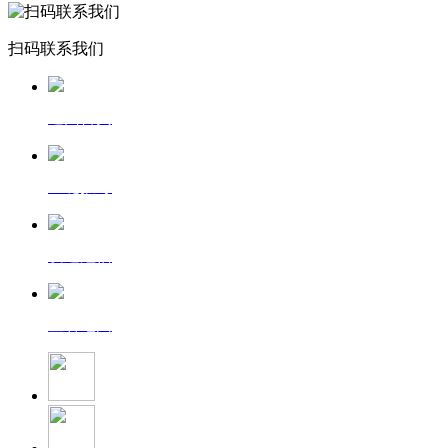
扫码联系我们
返回首页
一键拨号
发送短信
查看地图