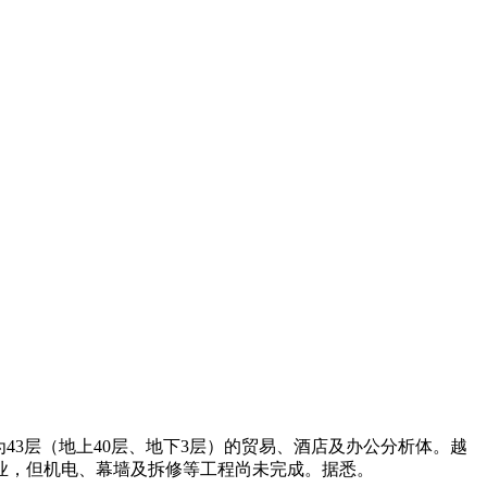
为43层（地上40层、地下3层）的贸易、酒店及办公分析体。越
全数物业，但机电、幕墙及拆修等工程尚未完成。据悉。