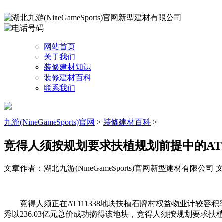
网站首页
关于我们
装修建材知识
装修建材百科
联系我们
九游(NineGameSports)官网
>
装修建材百科
>
竞得人须按规划要求扶植规划前提中的AT11
文章作者：湖北九游(NineGameSports)官网新型建材有限公司
文
竞得人须正在AT111338地块扶植石牌村权益物业计较容积
秀以236.03亿元总价成功摘得该地块，竞得人须按规划要求扶植