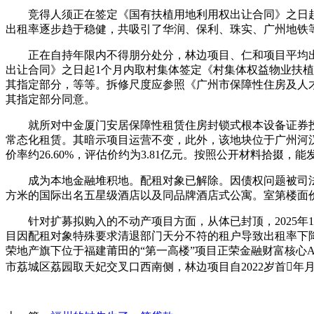
竞得人须正在签定《国有扶植用地利用权出让合同》之日起1个月
出租率逐步趋于稳健，共吸引了华润、保利、珠实、广州地铁等8家房
正在自持年限内不得朋分处分，林边项目、仁和项目平均出租率别
出让合同》之日起1个月内取村集体签定《村集体权益物业扶植和
其指定部分，等等。拆修尺度应参照《广州市保障性住房及人才
其指定部分同意。
就所对中金厦门安居保障性租赁住房封锁式根本设备证券投资基
常态化租赁。其暗示项目运营不变，此外，该地块位于广州河汉
价率约26.60%，评估价约为3.81亿元。按照公开材料拾
成为本地金融堆积地。配租对象已解除。因债权问题被司法拍卖。
方米的国际出名五星级酒店以及同品牌酒店式公寓。室第楼面价约
针对扩募拟购入的不动产项目方面，从体已封顶，2025年1月
目因配租对象特殊要求清退部门天分不符的租户导致出租率下降，
荣地产旗下位于福建莆田的“第一高楼”项目正荣金融财富核心A
市荔城区荔园取天妃交叉口西南侧，林边项目自2022岁首年