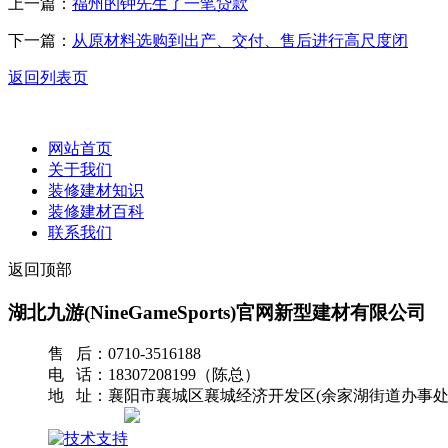
上一篇：
福州的钟先生了一笔贷款
下一篇：
从原材料选购到出产、交付、售后进行高尺度闭
返回列表页
网站首页
关于我们
装修建材知识
装修建材百科
联系我们
返回顶部
湖北九游(NineGameSports)官网新型建材有限公司
售 后：0710-3516188
电 话：18307208199（陈总）
地 址：襄阳市襄城区襄城经济开发区(余家湖街道办事处
网站地图