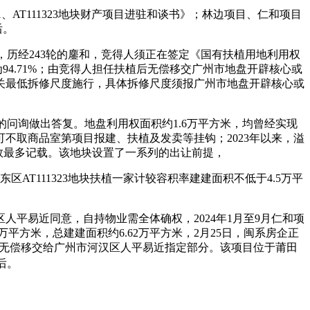
AT111323地块财产项目进驻和谈书》；林边项目、仁和项目
后。
，历经243轮的鏖和，竞得人须正在签定《国有扶植用地利用权
94.71%；由竞得人担任扶植后无偿移交广州市地盘开辟核心或
相关最低拆修尺度施行，具体拆修尺度须报广州市地盘开辟核心或
问询做出答复。地盘利用权面积约1.6万平方米，均曾经实现
不取商品室第项目报建、扶植及发卖等挂钩；2023年以来，溢
次数最多记载。该地块设置了一系列的出让前提，
T111323地块扶植一家计较容积率建建面积不低于4.5万平
人平易近同意，自持物业需全体确权，2024年1月至9月仁和项
平方米，总建建面积约6.62万平方米，2月25日，闽系房企正
让，无偿移交给广州市河汉区人平易近指定部分。该项目位于莆田
后。