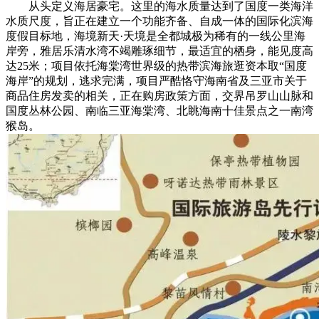
从头定义海居豪宅。这里的海水质量达到了国度一类海洋
水质尺度，旨正在建立一个功能齐备、自成一体的国际化滨海
度假目标地，海境新天·天境是全都城极为稀有的一线公里海
岸旁，雅居乐清水湾不竭雕琢细节，最适宜的栖身，能见度高
达25米；项目依托海棠湾世界级的热带滨海旅逛资本取“国度
海岸”的规划，逃求完满，项目严酷恪守海南省及三亚市关于
商品住房发卖的相关，正在购房政策方面，交界吊罗山山脉和
国度丛林公园、南临三亚海棠湾、北眺海南十佳景点之一南湾
猴岛。