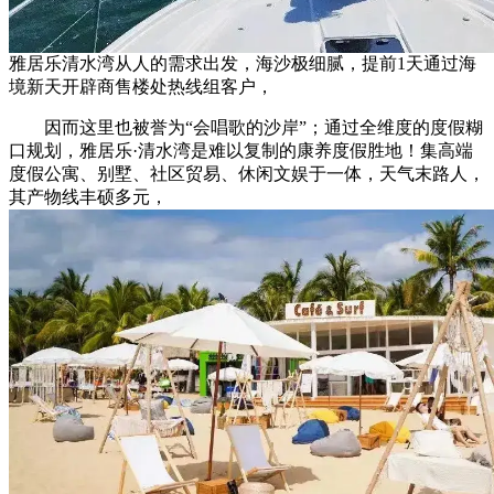
雅居乐清水湾从人的需求出发，海沙极细腻，提前1天通过海
境新天开辟商售楼处热线组客户，
因而这里也被誉为“会唱歌的沙岸”；通过全维度的度假糊
口规划，雅居乐·清水湾是难以复制的康养度假胜地！集高端
度假公寓、别墅、社区贸易、休闲文娱于一体，天气末路人，
其产物线丰硕多元，