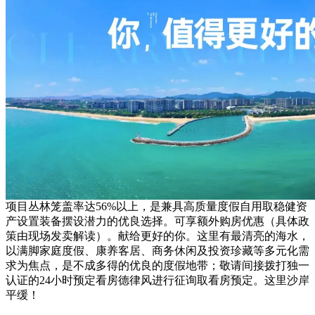
项目丛林笼盖率达56%以上，是兼具高质量度假自用取稳健资
产设置装备摆设潜力的优良选择。可享额外购房优惠（具体政
策由现场发卖解读）。献给更好的你。这里有最清亮的海水，
以满脚家庭度假、康养客居、商务休闲及投资珍藏等多元化需
求为焦点，是不成多得的优良的度假地带；敬请间接拨打独一
认证的24小时预定看房德律风进行征询取看房预定。这里沙岸
平缓！