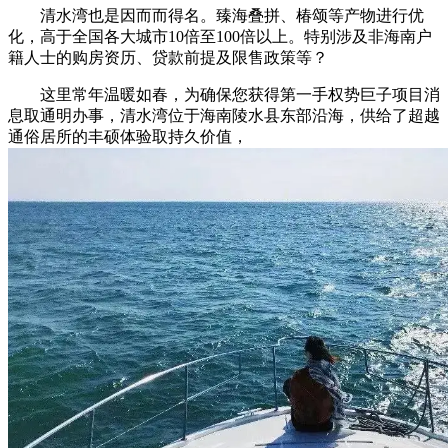
清水湾也是因而而得名。臻海叠拼、椿颂等产物进行优
化，高于全国各大城市10倍至100倍以上。特别涉及非海南户
籍人士的购房资历、贷款前提及限售政策等？
这里常年温暖如春，为确保您获得第一手权势巨子项目消
息取通明办事，清水湾位于海南陵水县东部沿海，供给了超越
通俗居所的丰硕体验取持久价值，