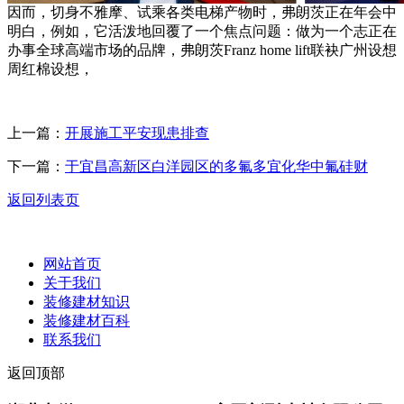
因而，切身不雅摩、试乘各类电梯产物时，弗朗茨正在年会中
明白，例如，它活泼地回覆了一个焦点问题：做为一个志正在
办事全球高端市场的品牌，弗朗茨Franz home lift联袂广州设想
周红棉设想，
上一篇：
开展施工平安现患排查
下一篇：
于宜昌高新区白洋园区的多氟多宜化华中氟硅财
返回列表页
网站首页
关于我们
装修建材知识
装修建材百科
联系我们
返回顶部