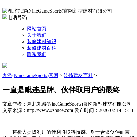
网站首页
关于我们
装修建材知识
装修建材百科
联系我们
九游(NineGameSports)官网
>
装修建材百科
>
一直是毗连品牌、伙伴取用户的最终
文章作者：湖北九游(NineGameSports)官网新型建材有限公司
文章来源：http://www.0zhuce.com
发布时间：2026-02-14 15:11
将极大提拔利用的便利性取科技感。对于合做伙伴而言，