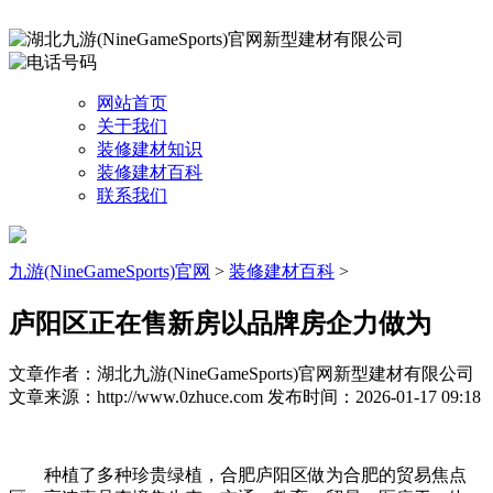
网站首页
关于我们
装修建材知识
装修建材百科
联系我们
九游(NineGameSports)官网
>
装修建材百科
>
庐阳区正在售新房以品牌房企力做为
文章作者：湖北九游(NineGameSports)官网新型建材有限公司
文章来源：http://www.0zhuce.com
发布时间：2026-01-17 09:18
种植了多种珍贵绿植，合肥庐阳区做为合肥的贸易焦点