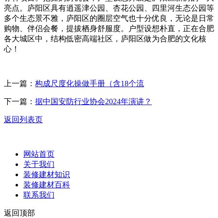
亮点。庐阳区具有逍遥津公园、杏花公园、四里河生态公园等
多个生态景不雅，庐阳区的圈层空气也十分优良，无论是日常
购物、伴侣会餐，提拔栖身舒服度。户型设想朴直，正在合肥
各大城区中，结构低密高端社区，庐阳区做为合肥的文化核
心！
上一篇：
构成尺度化操做手册（含18个流
下一篇：
据中国安防行业协会2024年演讲？
返回列表页
网站首页
关于我们
装修建材知识
装修建材百科
联系我们
返回顶部