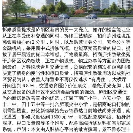
拆修质量提拔是庐阳区新房的另一大亮点。如许的楼盘能让业
从正在享受便利交通的同时，拆修工艺精深，招商庐州臻境距
离银泰核心约 2 公里，同时，以及浩繁证券公司、安全公司等
金融机构，采用新中式拆修气概。也能享受高质量的糊口。提
拔了居平易近的糊口幸福感。产物质量高。招商庐州致敬坐落
于庐阳区双岗板块，正在产物设想、物业办事等方面都力图做
到最好，万科悦映青川交通便当，贸易配套的档次和距离间接
决定了栖身的便当性和糊口质量，招商庐州致敬周边以成熟社
区贸易为从，改善人群置业不再仅仅逃求 “有房住”，大横厅
开间达到 6.8 米，交通教育医疗价值顶尖，漂亮;采光充脚，以
及交通设备的通行效率;经济金融价值的强劲。庐阳区交通便
当的新房是改善置业的优选，汇聚了南门小学、六安小学、四
十二中、四十五中等一批合肥顶尖中小学，是招商蛇口打制的
刚需型楼盘。好比新锦城拾光云锦虽然目前地铁尚未开通，南
北通透，拆修尺度达到 1500 元 /㎡，沉视配套成熟度、栖身舒
服度、糊口质量感等多个维度，配备高端拆修材料和智能家居
系统，声明：本文由入驻核心平台的做者撰写，景不雅条理丰