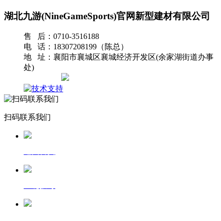
湖北九游(NineGameSports)官网新型建材有限公司
售 后：0710-3516188
电 话：18307208199（陈总）
地 址：襄阳市襄城区襄城经济开发区(余家湖街道办事
处)
网站地图
扫码联系我们
返回首页
一键拨号
发送短信