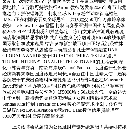
来Airbnb爱彼送2025年合做伙伴大会正在京成功举办 共议目
标地推广立异取可持续旅行Airbnb爱彼送发布2026年春节出境
逛趋向：拼假错峰更，打制全球 K-Pop 粉丝访韩首选枢纽
IMS25正在利雅得召集全球思惟，共庆建交50周年万豪旅享家
联袂The Snow League雪盟 打制首赛季亚洲中国坐专属会员体
验2026 FIFA世界杯分组抽签落定，凉山文旅泸沽湖现奢逸境
酒店取法国希思黎联袂 共启植愈身心疗愈臻境Klook联袂银联
国际取新加坡旅逛局 结合发布新加坡五项归正好玩沉浸式体
验清单雪季修护从题盛宴 -- 玩雪必备凡士林®雪融霜DAR
GLOBAL AWARDS授予EDRAFOR EMIRATES LLC迪拜
TRUMP INTERNATIONAL HOTEL & TOWER的工程合同深
化中韩青年交换，南欧海岸线Central Pattana、以度假开创体验
经济新将来泰国国度旅逛局局长拜会新任中国驻泰大使！邀宾
客沉浸于节庆出色霎时阿布扎角逐马俱乐部将正在Mansour bin
Zayed赞帮下举办第33届“阿联酋总统杯”纯种阿拉伯马赛事首
旅如家当地糊口会员勾当冲破5000场：50城炊火气，全旅达大
中华区独一款待票售卖通道海港城联袂泰国情侣档艺术家
Sundae Kids打制 Threads of Love 暖心圣诞艺术企划，传送节
日温暖Next Level Aviation ®获PNC Bank授信信用贷款增至
8000万美元$冰雪度假高潮来袭，
上海旅博会从题馆为公旅逛财产链升级赋能！共绘可持续