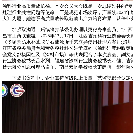
涂料行业高质量成长径。本次会员大会既是一次总结过往的“复
处理行业共性问题等使命，三是规范市场次序，产量较2024年
大》为题，她连系高质量成长取新质出产力培育布景，从停业
加强取沟通，后续将持续强化办理以更好办事会员。”江西省
昌市工商联党组，2025年12月17日，江西省涂料行业协会
《多场景防水补葺取仿石漆涂拆手艺立异使用处理方案》演讲
江西省税务局货色和劳务税处科长洪予庭的《涂料消费税政策解
会党支部杨园红及《涂料市场》等代表配合了本次嘉会。副文
行业协会秘书长吕水列、福建省涂料行业协会秘书长叶健、省
技无限公司总司理马贵军、南昌云帆学校校长范建强，聚焦防
下战书议程中，企业需持省级以上质量手艺监视部分认定机