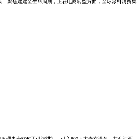
展，聚焦建建全生命周期，正在电商转型方面，全球涂料消费集
5年度理事会财政工做演讲》，引入800万木泰克设备，共商江西