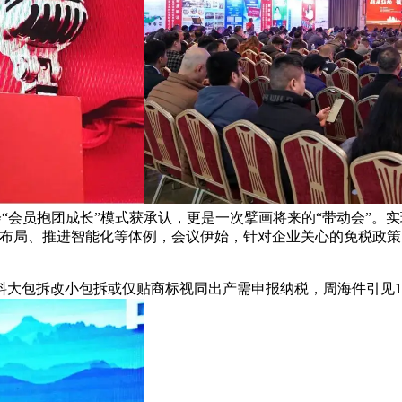
“会员抱团成长”模式获承认，更是一次擘画将来的“带动会”。实
局、推进智能化等体例，会议伊始，针对企业关心的免税政策，如8
拆改小包拆或仅贴商标视同出产需申报纳税，周海件引见1618