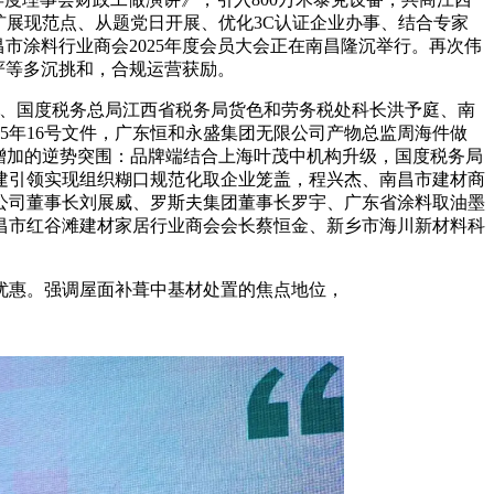
扩展现范点、从题党日开展、优化3C认证企业办事、结合专家
昌市涂料行业商会2025年度会员大会正在南昌隆沉举行。再次伟
严等多沉挑和，合规运营获励。
、国度税务总局江西省税务局货色和劳务税处科长洪予庭、南
15年16号文件，广东恒和永盛集团无限公司产物总监周海件做
增加的逆势突围：品牌端结合上海叶茂中机构升级，国度税务局
党建引领实现组织糊口规范化取企业笼盖，程兴杰、南昌市建材商
公司董事长刘展威、罗斯夫集团董事长罗宇、广东省涂料取油墨
昌市红谷滩建材家居行业商会会长蔡恒金、新乡市海川新材料科
惠。强调屋面补葺中基材处置的焦点地位，