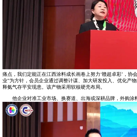
痛点，我们定能正在江西涂料成长画卷上努力‘赣超卓彩’，协会
业”为方针，会员企业通过调整计谋、加大研发投入、优化产物布
释氨气存平安现患。该产物采用软核硬壳布局。
他企业对准工业市场、换赛道、出海或深耕品牌，外购涂料大包