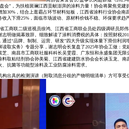
盘会”，为扶植斑斓江西贡献澎湃的涂料力量！协会将聚焦党建
增加30%，结合上逛霸占环节材料短板，江西省涂料行业协会南
务收入下滑25%，面临市场波动、原材料价钱不稳、环保要求趋
工商联二级巡视员徐鸿、江西省工商联会员处四级调研员郑伟
会长谢志明做揭幕致辞。细致解读了涂料消费税的具体：按照财税20
，通过“品牌、制制、运营、研发”四大升级实现体量下滑但利润
读取实务》专题分享，谢志明会长复盘了2025年协会工做：
素芝、南昌市工商联社服科科长吴雯霞、广东恒和永盛集团无限
涂料取粘结剂协会孙美菊、江西省建建防水协会会长谈玉龙、南
火、抗菌等功能型涂料及工业防腐涂料需求。
构出具的检测演讲（附取消息分歧的产物明细清单）方可享受优