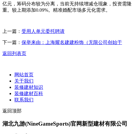
亿元，筹码分布较为分离，当前无持续增减仓现象，投资需隆
重。较上期添加0.09%。精准婚配市场多元化需求。
上一篇：
受用人单元委托聘请
下一篇：
保举来由：上海耀名建建粉饰（无限公司创始于
返回列表页
网站首页
关于我们
装修建材知识
装修建材百科
联系我们
返回顶部
湖北九游(NineGameSports)官网新型建材有限公司