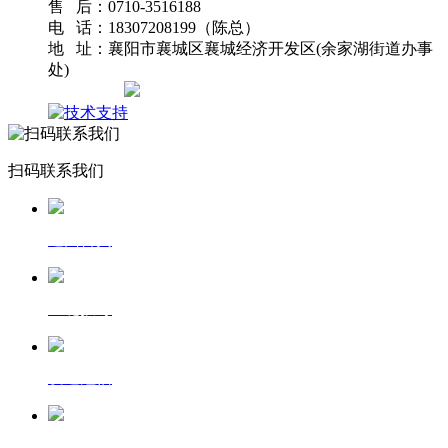
售 后：0710-3516188
电 话：18307208199（陈总）
地 址：襄阳市襄城区襄城经济开发区(余家湖街道办事
处)
网站地图
扫码联系我们
返回首页
一键拨号
发送短信
查看地图