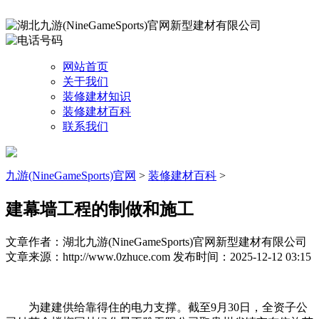
网站首页
关于我们
装修建材知识
装修建材百科
联系我们
九游(NineGameSports)官网
>
装修建材百科
>
建幕墙工程的制做和施工
文章作者：湖北九游(NineGameSports)官网新型建材有限公司
文章来源：http://www.0zhuce.com
发布时间：2025-12-12 03:15
为建建供给靠得住的电力支撑。截至9月30日，全资子公