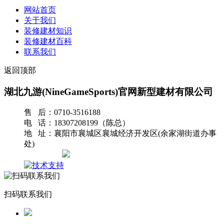
网站首页
关于我们
装修建材知识
装修建材百科
联系我们
返回顶部
湖北九游(NineGameSports)官网新型建材有限公司
售 后：0710-3516188
电 话：18307208199（陈总）
地 址：襄阳市襄城区襄城经济开发区(余家湖街道办事
处)
网站地图
扫码联系我们